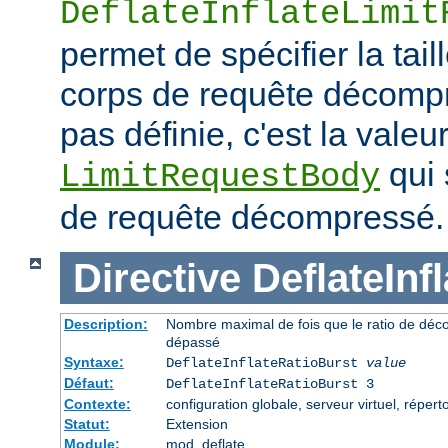
DeflateInflateLimit
permet de spécifier la tai
corps de requête décompre
pas définie, c'est la valeur
qui 
LimitRequestBody
de requête décompressé.
Directive
DeflateInf
Description:
Nombre maximal de fois que le ratio de déc
dépassé
Syntaxe:
DeflateInflateRatioBurst
value
Défaut:
DeflateInflateRatioBurst 3
Contexte:
configuration globale, serveur virtuel, répert
Statut:
Extension
Module:
mod_deflate