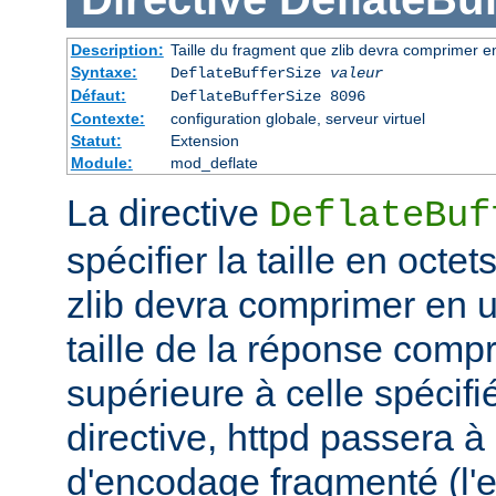
Description:
Taille du fragment que zlib devra comprimer en
Syntaxe:
DeflateBufferSize
valeur
Défaut:
DeflateBufferSize 8096
Contexte:
configuration globale, serveur virtuel
Statut:
Extension
Module:
mod_deflate
La directive
DeflateBuf
spécifier la taille en octe
zlib devra comprimer en un
taille de la réponse comp
supérieure à celle spécifi
directive, httpd passera 
d'encodage fragmenté (l'