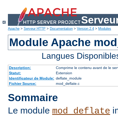
Serveu
Apache
>
Serveur HTTP
>
Documentation
>
Version 2.4
>
Modules
Module Apache mod_
Langues Disponible
Description:
Comprime le contenu avant de le servi
Statut:
Extension
Identificateur de Module:
deflate_module
Fichier Source:
mod_deflate.c
Sommaire
Le module
im
mod_deflate