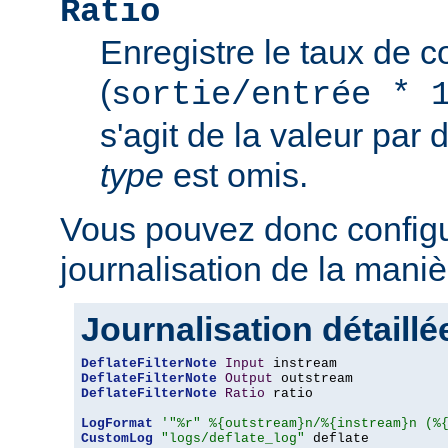
Ratio
Enregistre le taux de 
(
sortie/entrée * 
s'agit de la valeur par 
type
est omis.
Vous pouvez donc configu
journalisation de la maniè
Journalisation détaillé
DeflateFilterNote
Input
DeflateFilterNote
Output
DeflateFilterNote
Ratio
 ratio

LogFormat
'"%r" %{outstream}n/%{instream}n (%
CustomLog
"logs/deflate_log"
 deflate