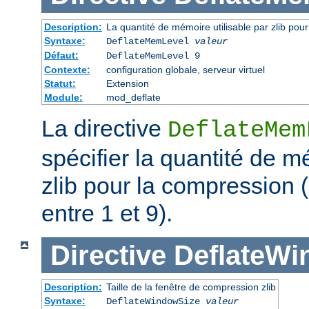
Description:
La quantité de mémoire utilisable par zlib pou
Syntaxe:
DeflateMemLevel
valeur
Défaut:
DeflateMemLevel 9
Contexte:
configuration globale, serveur virtuel
Statut:
Extension
Module:
mod_deflate
La directive
DeflateMem
spécifier la quantité de m
zlib pour la compression 
entre 1 et 9).
Directive
DeflateWi
Description:
Taille de la fenêtre de compression zlib
Syntaxe:
DeflateWindowSize
valeur