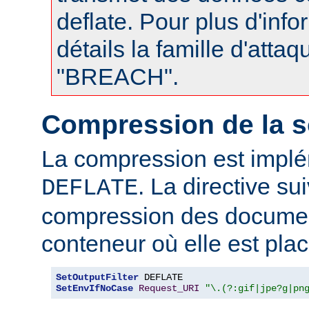
deflate. Pour plus d'info
détails la famille d'atta
"BREACH".
Compression de la s
La compression est impl
. La directive su
DEFLATE
compression des documen
conteneur où elle est plac
SetOutputFilter
SetEnvIfNoCase
Request_URI
"\.(?:gif|jpe?g|pn