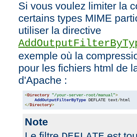
Si vous voulez limiter la
certains types MIME parti
utiliser la directive
AddOutputFilterByTy
exemple où la compressio
pour les fichiers html de 
d'Apache :
<
Directory
"/your-server-root/manual"
>
AddOutputFilterByType
 DEFLATE text
/
</
Directory
>
Note
Le filtre
est tou
DEFLATE