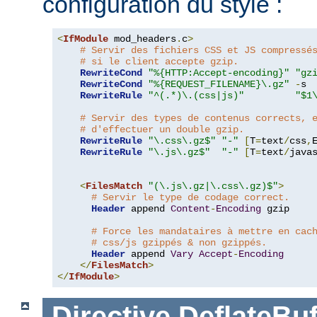
configuration du style :
<
IfModule
 mod_headers
.
c
>
# Servir des fichiers CSS et JS compressé
# si le client accepte gzip.
RewriteCond
"%{HTTP:Accept-encoding}"
"gz
RewriteCond
"%{REQUEST_FILENAME}\.gz"
-
s

RewriteRule
"^(.*)\.(css|js)"
"$1
# Servir des types de contenus corrects, 
# d'effectuer un double gzip.
RewriteRule
"\.css\.gz$"
"-"
[
T
=
text
/
css
,
RewriteRule
"\.js\.gz$"
"-"
[
T
=
text
/
java
<
FilesMatch
"(\.js\.gz|\.css\.gz)$"
>
# Servir le type de codage correct.
Header
 append 
Content
-
Encoding
 gzip

# Force les mandataires à mettre en cac
# css/js gzippés & non gzippés.
Header
 append 
Vary
Accept
-
Encoding
</
FilesMatch
>
</
IfModule
>
Directive
DeflateBuf