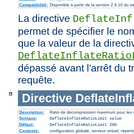
Compatibilité:
Disponible à partir de la version 2.4.10 du
La directive
DeflateInf
permet de spécifier le no
que la valeur de la directi
DeflateInflateRatio
dépassé avant l'arrêt du t
requête.
Directive
DeflateInf
Description:
Ratio de décompression maximum pour les 
Syntaxe:
DeflateInflateRatioLimit
value
Défaut:
DeflateInflateRatioLimit 200
Contexte:
configuration globale, serveur virtuel, répert