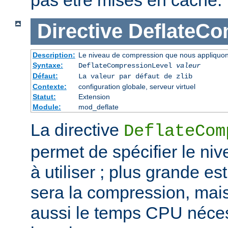
pas être mises en cache.
Directive
DeflateCo
Description:
Le niveau de compression que nous appliquons
Syntaxe:
DeflateCompressionLevel
valeur
Défaut:
La valeur par défaut de zlib
Contexte:
configuration globale, serveur virtuel
Statut:
Extension
Module:
mod_deflate
La directive
DeflateCom
permet de spécifier le n
à utiliser ; plus grande est
sera la compression, mai
aussi le temps CPU néces