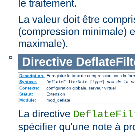
le traitement.
La valeur doit être compri
(compression minimale) e
maximale).
Directive
DeflateFil
Description:
Enregistre le taux de compression sous la form
Syntaxe:
DeflateFilterNote [
type
]
nom de la n
Contexte:
configuration globale, serveur virtuel
Statut:
Extension
Module:
mod_deflate
La directive
DeflateFil
spécifier qu'une note à p