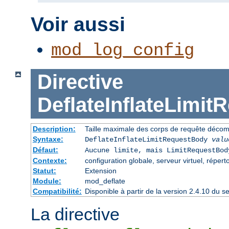
Voir aussi
mod_log_config
Directive
DeflateInflateLimi
Description:
Taille maximale des corps de requête déco
Syntaxe:
DeflateInflateLimitRequestBody
valu
Défaut:
Aucune limite, mais LimitRequestBod
Contexte:
configuration globale, serveur virtuel, répert
Statut:
Extension
Module:
mod_deflate
Compatibilité:
Disponible à partir de la version 2.4.10 du
La directive