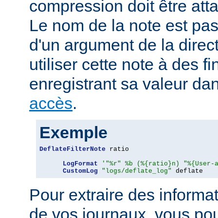
compression doit être att
Le nom de la note est pa
d'un argument de la direc
utiliser cette note à des fi
enregistrant sa valeur da
accès
.
Exemple
DeflateFilterNote
 ratio

LogFormat
'"%r" %b (%{ratio}n) "%{User-
CustomLog
"logs/deflate_log"
 deflate
Pour extraire des informa
de vos journaux, vous pou