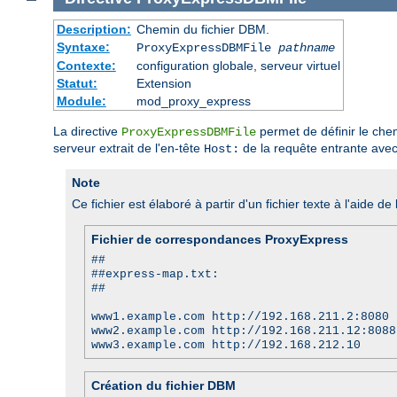
Description:
Chemin du fichier DBM.
Syntaxe:
ProxyExpressDBMFile
pathname
Contexte:
configuration globale, serveur virtuel
Statut:
Extension
Module:
mod_proxy_express
La directive
permet de définir le che
ProxyExpressDBMFile
serveur extrait de l'en-tête
de la requête entrante avec
Host:
Note
Ce fichier est élaboré à partir d'un fichier texte à l'aide de l
Fichier de correspondances ProxyExpress
##
##express-map.txt:
##
www1.example.com http://192.168.211.2:8080
www2.example.com http://192.168.211.12:8088
www3.example.com http://192.168.212.10
Création du fichier DBM