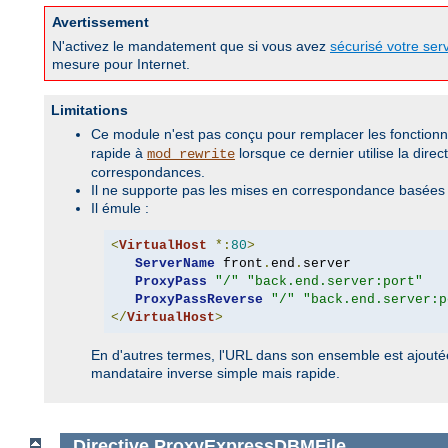
Avertissement
N'activez le mandatement que si vous avez
sécurisé votre ser
mesure pour Internet.
Limitations
Ce module n'est pas conçu pour remplacer les fonction
rapide à
lorsque ce dernier utilise la direc
mod_rewrite
correspondances.
Il ne supporte pas les mises en correspondance basées s
Il émule :
<
VirtualHost
*:
80
>
ServerName
 front
.
end
.
server

ProxyPass
"/"
"back.end.server:port"
ProxyPassReverse
"/"
"back.end.server:p
</
VirtualHost
>
En d'autres termes, l'URL dans son ensemble est ajouté
mandataire inverse simple mais rapide.
Directive
ProxyExpressDBMFile