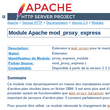
Apache
>
Serveur HTTP
>
Documentation
>
Version 2.4
>
Modules
Module Apache mod_proxy_express
Description:
Extension à
pour le mand
mod_proxy
Statut:
Extension
Identificateur de Module:
proxy_express_module
Fichier Source:
mod_proxy_express.c
Compatibilité:
Disponible à partir de la version 2.
Sommaire
Ce module crée dynamiquement en masse des mandataires inverse
d'arrière-plan stockés dans un fichier DBM. Il est ainsi plus aisé d
posséder autant de fonctionnalités que
qui
mod_proxy_balancer
important de serveurs d'arrière-plan. Il convient parfaitement pou
Pour pouvoir être utilisé, ce module nécessite le chargement de
m