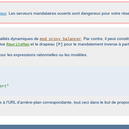
veur
. Les serveurs mandataires ouverts sont dangereux pour votre rése
nalités dynamiques de
. Par contre, il peut const
mod_proxy_balancer
tive
et le drapeau
pour le mandatement inverse à parti
RewriteMap
[P]
ur les expressions rationnelles ou les modèles.
ort"
e à l'URL d'arrière-plan correspondante, tout ceci dans le but de pro