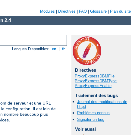
Modules
|
Directives
|
FAQ
|
Glossaire
|
Plan du site
n 2.4
Langues Disponibles:
en
|
fr
Directives
ProxyExpressDBMFile
ProxyExpressDBMType
ProxyExpressEnable
Traitement des bugs
Journal des modifications de
nom de serveur et une URL
httpd
a configuration. Il est loin de
Problèmes connus
 un nombre beaucoup plus
Signaler un bug
vices.
Voir aussi