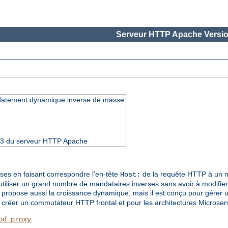
Serveur HTTP Apache Versio
atement dynamique inverse de masse
3.13 du serveur HTTP Apache
s en faisant correspondre l'en-tête
de la requête HTTP à un 
Host:
'utiliser un grand nombre de mandataires inverses sans avoir à modifier l
 propose aussi la croissance dynamique, mais il est conçu pour gérer
r créer un commutateur HTTP frontal et pour les architectures Microser
.
od_proxy