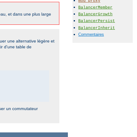
mod_proxy
BalancerMember
au, et dans une plus large
BalancerGrowth
BalancerPersist
BalancerInherit
Commentaires
ituer une alternative légère et
r d'une table de
poser un commutateur