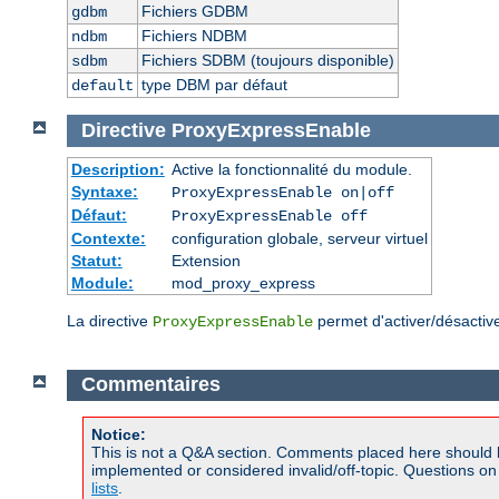
Fichiers GDBM
gdbm
Fichiers NDBM
ndbm
Fichiers SDBM (toujours disponible)
sdbm
type DBM par défaut
default
Directive
ProxyExpressEnable
Description:
Active la fonctionnalité du module.
Syntaxe:
ProxyExpressEnable on|off
Défaut:
ProxyExpressEnable off
Contexte:
configuration globale, serveur virtuel
Statut:
Extension
Module:
mod_proxy_express
La directive
permet d'activer/désactiv
ProxyExpressEnable
Commentaires
Notice:
This is not a Q&A section. Comments placed here should 
implemented or considered invalid/off-topic. Questions o
lists
.