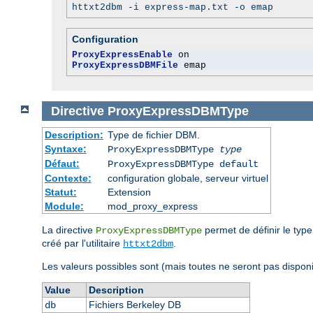
httxt2dbm -i express-map.txt -o emap
Configuration
ProxyExpressEnable
ProxyExpressDBMFile
 emap
Directive
ProxyExpressDBMType
Description:
Type de fichier DBM.
Syntaxe:
ProxyExpressDBMType
type
Défaut:
ProxyExpressDBMType default
Contexte:
configuration globale, serveur virtuel
Statut:
Extension
Module:
mod_proxy_express
La directive
permet de définir le typ
ProxyExpressDBMType
créé par l'utilitaire
.
httxt2dbm
Les valeurs possibles sont (mais toutes ne seront pas disponib
Value
Description
Fichiers Berkeley DB
db