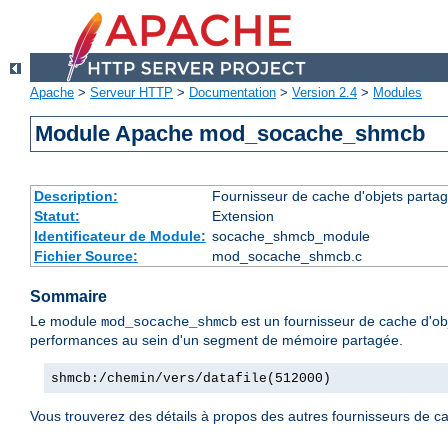
Apache
>
Serveur HTTP
>
Documentation
>
Version 2.4
>
Modules
Module Apache mod_socache_shmcb
Description:
Fournisseur de cache d'objets parta
Statut:
Extension
Identificateur de Module:
socache_shmcb_module
Fichier Source:
mod_socache_shmcb.c
Sommaire
Le module
est un fournisseur de cache d'ob
mod_socache_shmcb
performances au sein d'un segment de mémoire partagée.
shmcb:/chemin/vers/datafile(512000)
Vous trouverez des détails à propos des autres fournisseurs de c