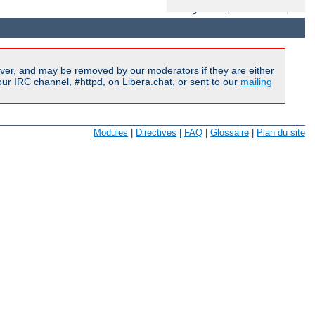
Langues Disponibles:
en
|
fr
ver, and may be removed by our moderators if they are either
r IRC channel, #httpd, on Libera.chat, or sent to our
mailing
Modules
|
Directives
|
FAQ
|
Glossaire
|
Plan du site