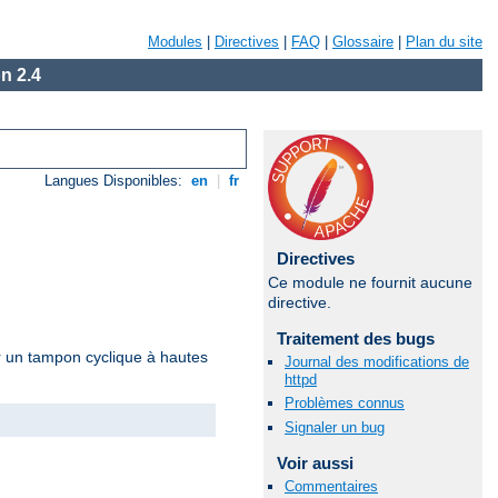
Modules
|
Directives
|
FAQ
|
Glossaire
|
Plan du site
n 2.4
Langues Disponibles:
en
|
fr
Directives
Ce module ne fournit aucune
directive.
Traitement des bugs
r un tampon cyclique à hautes
Journal des modifications de
httpd
Problèmes connus
Signaler un bug
Voir aussi
Commentaires