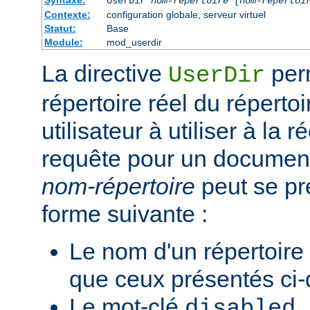
Syntaxe:
UserDir
nom-répertoire
[
nom-répertoi
Contexte:
configuration globale, serveur virtuel
Statut:
Base
Module:
mod_userdir
La directive
perm
UserDir
répertoire réel du réperto
utilisateur à utiliser à la 
requête pour un document 
nom-répertoire
peut se pr
forme suivante :
Le nom d'un répertoire
que ceux présentés ci
Le mot-clé
.
disabled