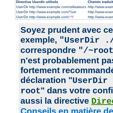
Directive Userdir utilisée
Chemin tradui
UserDir http://www.example.com/utilisateurs
http://www.exam
UserDir http://www.example.com/*/usr
http://www.exa
UserDir http://www.example.com/~*/
http://www.exa
Soyez prudent avec cett
exemple,
"UserDir .
correspondre
"/~roo
n'est probablement pas
fortement recommandé
déclaration "
UserDir 
" dans votre confi
root
aussi la directive
Dire
Conseils en matière de