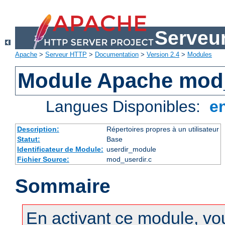
Serveu
Apache
>
Serveur HTTP
>
Documentation
>
Version 2.4
>
Modules
Module Apache mod
Langues Disponibles:
e
Description:
Répertoires propres à un utilisateur
Statut:
Base
Identificateur de Module:
userdir_module
Fichier Source:
mod_userdir.c
Sommaire
En activant ce module, vo