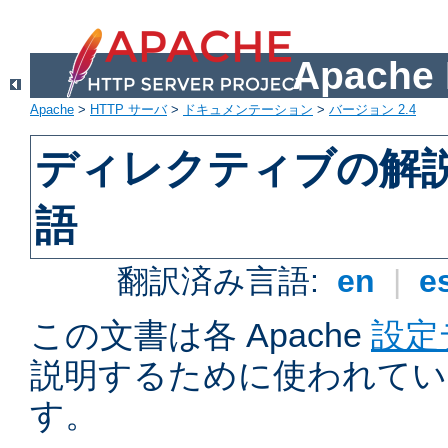
Apach
Apache
>
HTTP サーバ
>
ドキュメンテーション
>
バージョン 2.4
ディレクティブの解
語
翻訳済み言語:
en
|
e
この文書は各 Apache
設定
説明するために使われてい
す。