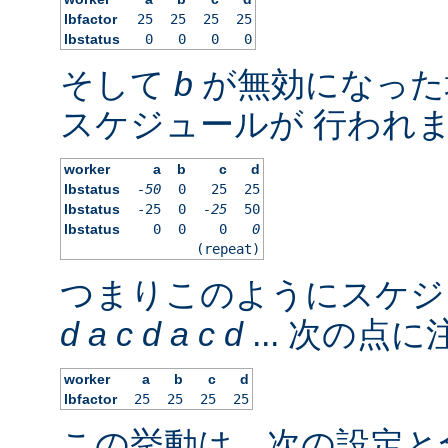
lbfactor
25
25
25
25
lbstatus
0
0
0
0
そして
b
が無効になった
スケジュールが 行われ
worker
a
b
c
d
lbstatus
-50
0
25
25
lbstatus
-25
0
-25
50
lbstatus
0
0
0
0
(repeat)
つまりこのようにスケジ
d
a
c
d
a
c
d
... 次の点
worker
a
b
c
d
lbfactor
25
25
25
25
この挙動は、次の設定と