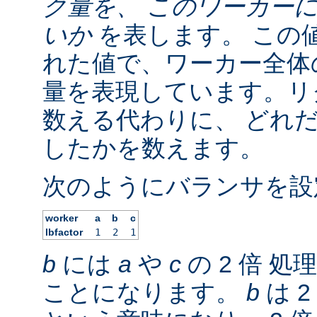
ク量を、 このワーカー
いか
を表します。 この
れた値で、ワーカー全体の
量を表現しています。リ
数える代わりに、 どれ
したかを数えます。
次のようにバランサを設
worker
a
b
c
lbfactor
1
2
1
b
には
a
や
c
の 2 倍 
ことになります。
b
は 2