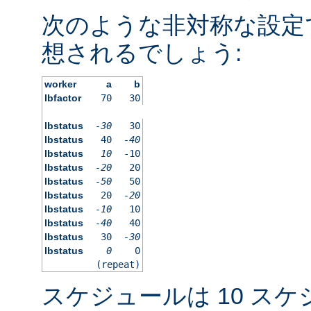
次のような非対称な設定
想されるでしょう:
worker
a
b
lbfactor
70
30
lbstatus
-30
30
lbstatus
40
-40
lbstatus
10
-10
lbstatus
-20
20
lbstatus
-50
50
lbstatus
20
-20
lbstatus
-10
10
lbstatus
-40
40
lbstatus
30
-30
lbstatus
0
0
(repeat)
スケジュールは 10 ス