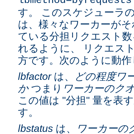
lbmethod=byrequests
す。 このスケジューラ
は、様々なワーカーがそ
ている分担リクエスト数
れるように、 リクエス
方です。次のように動作
lbfactor
は、
どの程度ワ
か
つまり
ワーカーのク
この値は "分担" 量を
す。
lbstatus
は、
ワーカーの