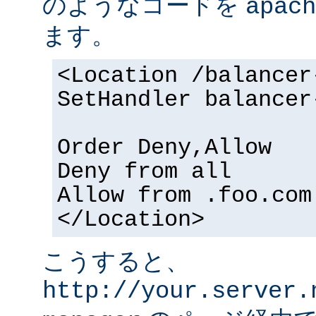
のようなコードを
apach
ます。
<Location /balancer
SetHandler balancer
Order Deny,Allow
Deny from all
Allow from .foo.com
</Location>
こうすると、
http://your.server.