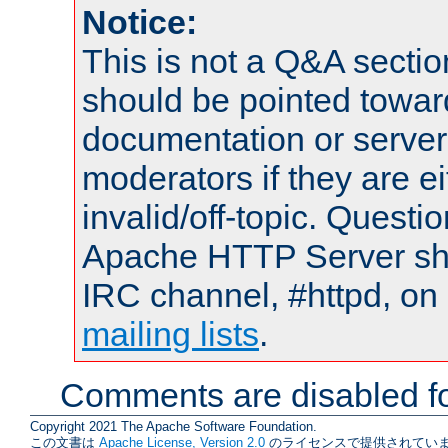
Notice:
This is not a Q&A sect
should be pointed towar
documentation or serve
moderators if they are 
invalid/off-topic. Quest
Apache HTTP Server shou
IRC channel, #httpd, on 
mailing lists
.
Comments are disabled fo
Copyright 2021 The Apache Software Foundation.
この文書は
Apache License, Version 2.0
のライセンスで提供されていま