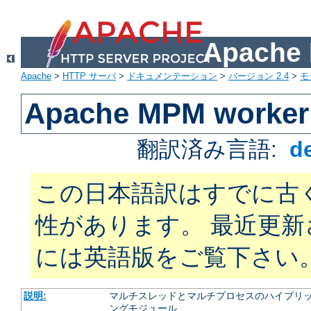
Apach
Apache
>
HTTP サーバ
>
ドキュメンテーション
>
バージョン 2.4
>
モ
Apache MPM worker
翻訳済み言語:
d
この日本語訳はすでに古
性があります。 最近更
には英語版をご覧下さい
説明:
マルチスレッドとマルチプロセスのハイブリッ
ングモジュール