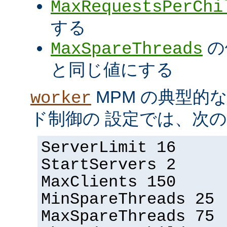
MaxRequestsPerChi
する
の
MaxSpareThreads
と同じ値にする
MPM の典型的
worker
ド制御の 設定では、次
ServerLimit 16
StartServers 2
MaxClients 150
MinSpareThreads 25
MaxSpareThreads 75