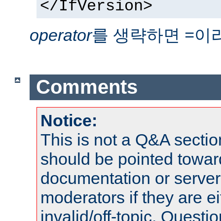
</IfVersion>
operator
를 생략하면
이
=
Comments
Notice:
This is not a Q&A sect
should be pointed towar
documentation or serve
moderators if they are 
invalid/off-topic. Quest