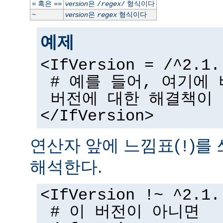
혹은
version
은
형식이다
=
==
/
regex
/
version
은
형식이다
~
regex
예제
<IfVersion = /^2.1.
# 예를 들어, 여기에
버전에 대한 해결책이
</IfVersion>
연산자 앞에 느낌표(
)를
!
해석한다.
<IfVersion !~ ^2.1.
# 이 버전이 아니면