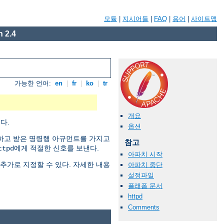
모듈
|
지시어들
|
FAQ
|
용어
|
사이트맵
 2.4
가능한 언어:
en
|
fr
|
ko
|
tr
개요
다.
옵션
하고 받은 명령행 아규먼트를 가지고
참고
에게 적절한 신호를 보낸다.
ttpd
아파치 시작
추가로 지정할 수 있다. 자세한 내용
아파치 중단
설정파일
플래폼 문서
httpd
Comments