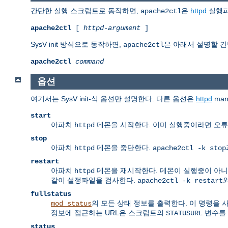
간단한 실행 스크립트로 동작하면,
은
httpd
실행파
apache2ctl
apache2ctl
[
httpd-argument
]
SysV init 방식으로 동작하면,
은 아래서 설명할 간
apache2ctl
apache2ctl
command
옵션
여기서는 SysV init-식 옵션만 설명한다. 다른 옵션은
httpd
ma
start
아파치
데몬을 시작한다. 이미 실행중이라면 오류
httpd
stop
아파치
데몬을 중단한다.
httpd
apache2ctl -k stop
restart
아파치
데몬을 재시작한다. 데몬이 실행중이 아니
httpd
같이 설정파일을 검사한다.
와
apache2ctl -k restart
fullstatus
의 모든 상태 정보를 출력한다. 이 명령을
mod_status
정보에 접근하는 URL은 스크립트의
변수를 
STATUSURL
status