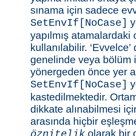
sınama için sadece ev
y
SetEnvIf[NoCase]
yapılmış atamalardaki 
kullanılabilir. ‘Evvelce
genelinde veya bölüm 
yönergeden önce yer a
y
SetEnvIf[NoCase]
kastedilmektedir. Orta
dikkate alınabilmesi için
arasında hiçbir eşleş
olarak bir 
öznitelik