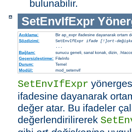
bulunabilir.
SetEnvIfExpr
Yöner
Açıklama:
Bir ap_expr ifadesine dayanarak ortam d
Sözdizimi:
SetEnvIfExpr
ifade [!]ort-değişk
...
Bağlam:
sunucu geneli, sanal konak, dizin, .htacc
Geçersizleştirme:
FileInfo
Durum:
Temel
Modül:
mod_setenvif
yönergesi
SetEnvIfExpr
ifadesine dayanarak orta
değer atar. Bu ifadeler ç
değerlendirilirerek
SetEn