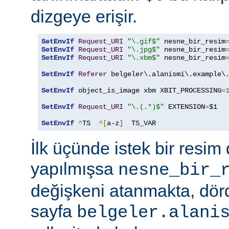
dizgeye erişir.
SetEnvIf
Request_URI
"\.gif$"
 nesne_bir_resim
SetEnvIf
Request_URI
"\.jpg$"
 nesne_bir_resim
SetEnvIf
Request_URI
"\.xbm$"
 nesne_bir_resim
SetEnvIf
Referer
 belgeler\.alanismi\.example\.
SetEnvIf
 object_is_image xbm XBIT_PROCESSING
=
SetEnvIf
Request_URI
"\.(.*)$"
 EXTENSION
=
$1

SetEnvIf
^
TS  
^[
a-z
]
  TS_VAR
İlk üçünde istek bir resim 
yapılmışsa
nesne_bir_
değişkeni atanmakta, dö
sayfa
belgeler.alani