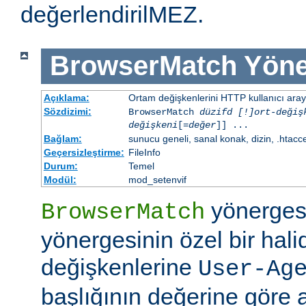
değerlendirilMEZ.
BrowserMatch
Yöne
Açıklama:
Ortam değişkenlerini HTTP kullanıcı aray
Sözdizimi:
BrowserMatch
düzifd [!]ort-değiş
değişkeni
[=
değer
]] ...
Bağlam:
sunucu geneli, sanal konak, dizin, .htacc
Geçersizleştirme:
FileInfo
Durum:
Temel
Modül:
mod_setenvif
yönerges
BrowserMatch
yönergesinin özel bir hali
değişkenlerine
User-Ag
başlığının değerine göre 