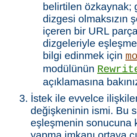
belirtilen özkaynak; 
dizgesi olmaksızın 
içeren bir URL parça
dizgeleriyle eşleşmel
bilgi edinmek için
m
modülünün
Rewrit
açıklamasına bakını
İstek ile evvelce ilişkil
değişkeninin ismi. Bu 
eşleşmenin sonucuna k
yapma imkanı ortaya çı