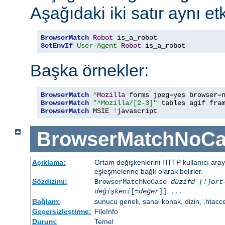
Aşağıdaki iki satır aynı etk
BrowserMatch
Robot
SetEnvIf
User-Agent
Robot
 is_a_robot
Başka örnekler:
BrowserMatch
^
Mozilla
 forms jpeg
=
yes browser
=
BrowserMatch
"^Mozilla/[2-3]"
BrowserMatch
 MSIE 
!
javascript
BrowserMatchNoCa
Açıklama:
Ortam değişkenlerini HTTP kullanıcı ara
eşleşmelerine bağlı olarak belirler.
Sözdizimi:
BrowserMatchNoCase
düzifd [!]ort
değişkeni
[=
değer
]] ...
Bağlam:
sunucu geneli, sanal konak, dizin, .htacc
Geçersizleştirme:
FileInfo
Durum:
Temel