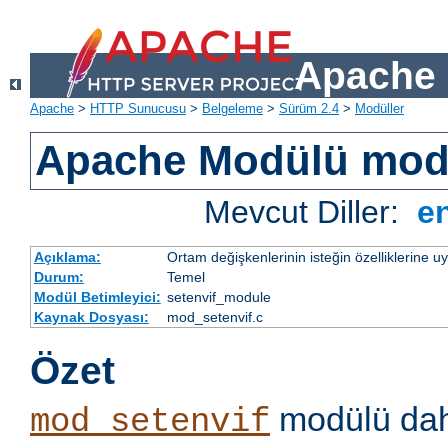
Apache 
Apache
>
HTTP Sunucusu
>
Belgeleme
>
Sürüm 2.4
>
Modüller
Apache Modülü mod
Mevcut Diller:
e
Açıklama:
Ortam değişkenlerinin isteğin özelliklerine 
Durum:
Temel
Modül Betimleyici:
setenvif_module
Kaynak Dosyası:
mod_setenvif.c
Özet
modülü dahi
mod_setenvif