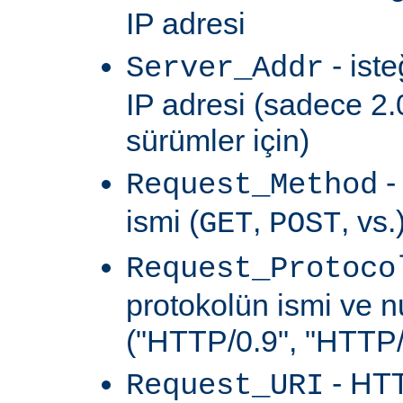
IP adresi
- ist
Server_Addr
IP adresi (sadece 2.
sürümler için)
-
Request_Method
ismi (
,
, vs.
GET
POST
Request_Protoco
protokolün ismi ve 
("HTTP/0.9", "HTTP/1
- HTT
Request_URI