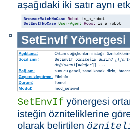
aşağıdaki iki satır aynı etk
BrowserMatchNoCase
Robot
SetEnvIfNoCase
User-Agent
Robot
 is_a_robot
SetEnvIf
Yönergesi
Açıklama:
Ortam değişkenlerini isteğin özniteliklerin
Sözdizimi:
SetEnvIf
öznitelik düzifd [!]ort
değişkeni
[=
değer
]] ...
Bağlam:
sunucu geneli, sanal konak, dizin, .htacc
Geçersizleştirme:
FileInfo
Durum:
Temel
Modül:
mod_setenvif
yönergesi orta
SetEnvIf
isteğin özniteliklerine göre
olarak belirtilen
öznitel