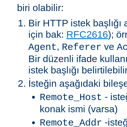
biri olabilir:
Bir HTTP istek başlığı al
için bak:
RFC2616
); ö
,
ve
Agent
Referer
A
Bir düzenli ifade kullan
istek başlığı belirtilebilir
İsteğin aşağıdaki bileşe
- ist
Remote_Host
konak ismi (varsa)
-iste
Remote_Addr