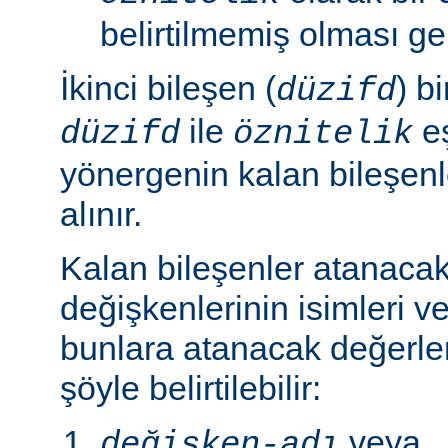
belirtilmemiş olması ger
İkinci bileşen (
) b
düzifd
ile
eş
düzifd
öznitelik
yönergenin kalan bileşen
alınır.
Kalan bileşenler atanaca
değişkenlerinin isimleri ve
bunlara atanacak değerle
şöyle belirtilebilir:
veya
değişken-adı