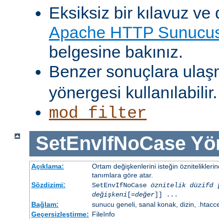
Eksiksiz bir kılavuz ve 
Apache HTTP Sunucusu
belgesine bakınız.
Benzer sonuçlara ulaş
yönergesi kullanılabilir.
mod_filter
SetEnvIfNoCase
Yö
Açıklama:
Ortam değişkenlerini isteğin öznitelikler
tanımlara göre atar.
Sözdizimi:
SetEnvIfNoCase
öznitelik düzifd 
değişkeni
[=
değer
]] ...
Bağlam:
sunucu geneli, sanal konak, dizin, .htacc
Geçersizleştirme:
FileInfo