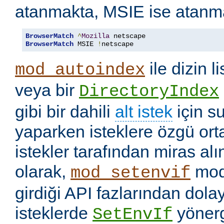
atanmakta, MSIE ise atanm
BrowserMatch
^
Mozilla
BrowserMatch
 MSIE 
!
netscape
ile dizin l
mod_autoindex
veya bir
DirectoryIndex
gibi bir dahili
alt istek
için s
yaparken isteklere özgü ort
istekler tarafından miras a
olarak,
mod
mod_setenvif
girdiği API fazlarından dolay
isteklerde
yönerge
SetEnvIf