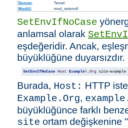
Durum:
Temel
Modül:
mod_setenvif
yönerg
SetEnvIfNoCase
anlamsal olarak
SetEnvI
eşdeğeridir. Ancak, eşleş
büyüklüğüne duyarsızdır.
SetEnvIfNoCase
Host
Example
\.
Org
 site
=
example
Burada,
HTTP iste
Host:
,
Example.Org
example
büyüklüğünce farklı benzer
ortam değişkenine "
site