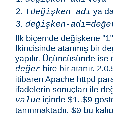
ya d
!
değişken-adı
değişken-adı
=
değe
İlk biçemde değişkene "1" 
İkincisinde atanmış bir 
yapılır. Üçüncüsünde ise 
bire bir atanır. 2
değer
itibaren Apache httpd para
ifadelerin sonuçları ile de
içinde
..
göste
value
$1
$9
tanınmaktadır.
bu kalıp
$0