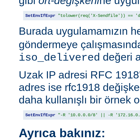
gibi
ort-değişkeni
ne uygul
SetEnvIfExpr
"tolower(req('X-Sendfile')) == '
Burada uygulamamızın h
göndermeye çalışmasında
değeri a
iso_delivered
Uzak IP adresi RFC 1918'
adres ise rfc1918 değişk
daha kullanışlı bir örnek o
SetEnvIfExpr
"-R '10.0.0.0/8' || -R '172.16.0
Ayrıca bakınız: