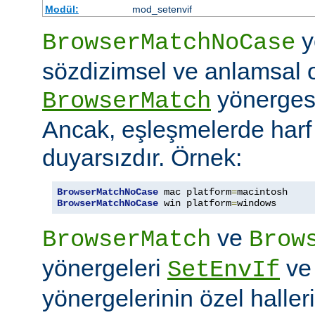
Modül:
mod_setenvif
y
BrowserMatchNoCase
sözdizimsel ve anlamsal 
yönergesi
BrowserMatch
Ancak, eşleşmelerde har
duyarsızdır. Örnek:
BrowserMatchNoCase
 mac platform
=
BrowserMatchNoCase
 win platform
=
windows
ve
BrowserMatch
Brow
yönergeleri
v
SetEnvIf
yönergelerinin özel haller