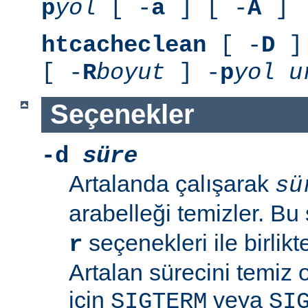
p
yol
[ -
a
] [ -
A
]
htcacheclean
[ -
D
] 
[ -
R
boyut
] -
p
yol
u
Seçenekler
-d
süre
Artalanda çalışarak
sü
arabelleği temizler. B
seçenekleri ile birlik
r
Artalan sürecini temiz
için
veya
SIGTERM
SI