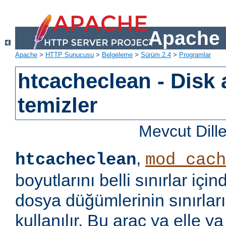
Apache 
Apache
>
HTTP Sunucusu
>
Belgeleme
>
Sürüm 2.4
>
Programlar
htcacheclean - Disk 
temizler
Mevcut Dill
,
htcacheclean
mod_cach
boyutlarını belli sınırlar iç
dosya düğümlerinin sınırları
kullanılır. Bu araç ya elle ya