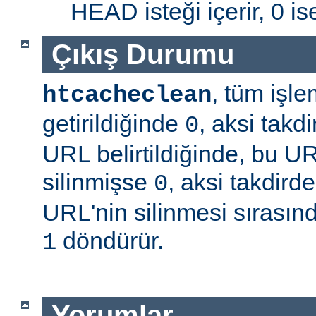
HEAD isteği içerir, 0 is
Çıkış Durumu
, tüm işle
htcacheclean
getirildiğinde
, aksi takd
0
URL belirtildiğinde, bu U
silinmişse
, aksi takdird
0
URL'nin silinmesi sırasınd
döndürür.
1
Yorumlar