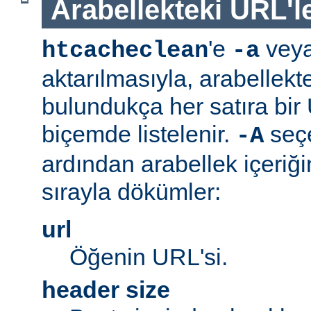
Arabellekteki URL'le
'e
vey
htcacheclean
-a
aktarılmasıyla, arabellekt
bulundukça her satıra bi
biçemde listelenir.
seç
-A
ardından arabellek içeriğ
sırayla dökümler:
url
Öğenin URL'si.
header size