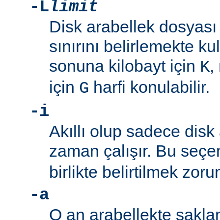
-L
limit
Disk arabellek dosyas
sınırını belirlemekte kul
sonuna kilobayt için
,
K
için
harfi konulabilir.
G
-i
Akıllı olup sadece disk 
zaman çalışır. Bu seç
birlikte belirtilmek zoru
-a
O an arabellekte sakla