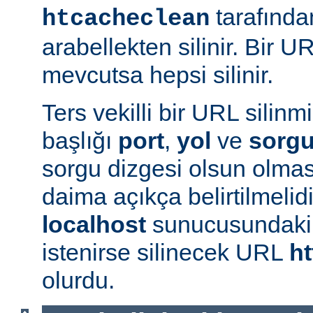
tarafında
htcacheclean
arabellekten silinir. Bir U
mevcutsa hepsi silinir.
Ters vekilli bir URL silin
başlığı
port
,
yol
ve
sorg
sorgu dizgesi olsun olmas
daima açıkça belirtilmelidi
localhost
sunucusundak
istenirse silinecek URL
ht
olurdu.