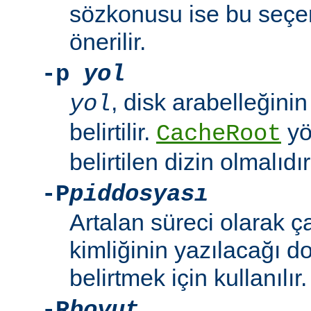
sözkonusu ise bu seçe
önerilir.
-p
yol
, disk arabelleğinin
yol
belirtilir.
yö
CacheRoot
belirtilen dizin olmalıdır
-P
piddosyası
Artalan süreci olarak 
kimliğinin yazılacağı d
belirtmek için kullanılır.
-R
boyut