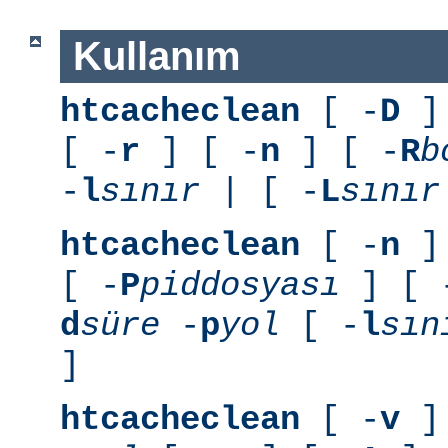
Kullanım
htcacheclean
[ -
D
] 
[ -
r
] [ -
n
] [ -
R
b
-
l
sınır
| [ -
L
sınır
htcacheclean
[ -
n
] 
[ -
P
piddosyası
] [ 
d
süre
-
p
yol
[ -
l
sın
]
htcacheclean
[ -
v
] 