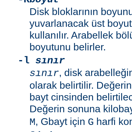
Disk bloklarının boyunu
yuvarlanacak üst boyut
kullanılır. Arabellek b
boyutunu belirler.
-l
sınır
, disk arabelleğ
sınır
olarak belirtilir. Değeri
bayt cinsinden belirtilec
Değerin sonuna kilobay
, Gbayt için
harfi kon
M
G