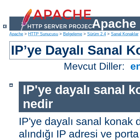
Apache 
Apache
>
HTTP Sunucusu
>
Belgeleme
>
Sürüm 2.4
>
Sanal Konaklar
IP’ye Dayalı Sanal K
Mevcut Diller:
e
IP'ye dayalı sanal 
nedir
IP'ye dayalı sanal konak d
alındığı IP adresi ve porta 