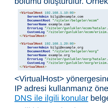
bölümü oluşturulur. Örnek
<
VirtualHost
192.168
.
1.10
:
80
>
ServerAdmin
 bilgi@example
.
com

DocumentRoot
"/siteler/belgeler/ecom"
ServerName
 example
.
com

ErrorLog
"/siteler/gunlukler/ecom/hatalar
CustomLog
"/siteler/gunlukler/ecom/erisim
</
VirtualHost
>
<
VirtualHost
192.168
.
1.20
:
80
>
ServerAdmin
 bilgi@example
.
org

DocumentRoot
"/siteler/belgeler/eorg"
ServerName
 example
.
org

ErrorLog
"/siteler/gunlukler/eorg/hatalar
CustomLog
"/siteler/gunlukler/eorg/erisim
</
VirtualHost
>
<VirtualHost> yönergesin
IP adresi kullanmanız öneril
DNS ile ilgili konular
belge