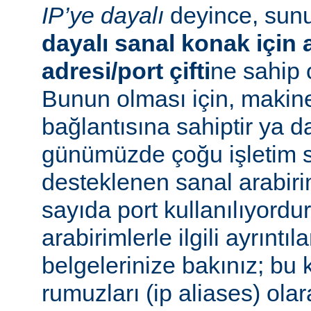
IP’ye dayalı
deyince, su
dayalı sanal konak için a
adresi/port çifti
ne sahip 
Bunun olması için, makin
bağlantısına sahiptir ya 
günümüzde çoğu işletim s
desteklenen sanal arabiri
sayıda port kullanılıyordu
arabirimlerle ilgili ayrıntıl
belgelerinize bakınız; bu 
rumuzları (ip aliases) ola