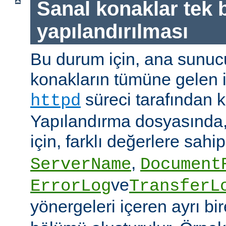
Sanal konaklar tek b
yapılandırılması
Bu durum için, ana sunuc
konakların tümüne gelen is
süreci tarafından ka
httpd
Yapılandırma dosyasında,
için, farklı değerlere sahi
,
ServerName
Document
ve
ErrorLog
TransferL
yönergeleri içeren ayrı bi