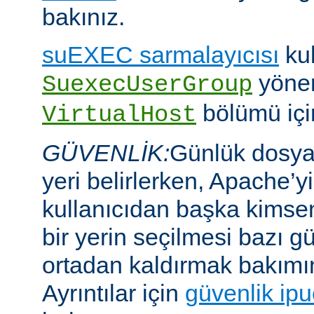
bakınız.
suEXEC sarmalayıcısı
kul
yöner
SuexecUserGroup
bölümü için
VirtualHost
GÜVENLİK:
Günlük dosyal
yeri belirlerken, Apache’y
kullanıcıdan başka kims
bir yerin seçilmesi bazı gü
ortadan kaldırmak bakımı
Ayrıntılar için
güvenlik ipu