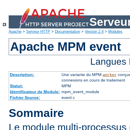
Serveu
Apache
>
Serveur HTTP
>
Documentation
>
Version 2.4
>
Modules
Apache MPM event
Langues 
Description:
Une variante du MPM
conçue
worker
connexions en cours de traitement
Statut:
MPM
Identificateur de Module:
mpm_event_module
Fichier Source:
event.c
Sommaire
Le module multi-processu