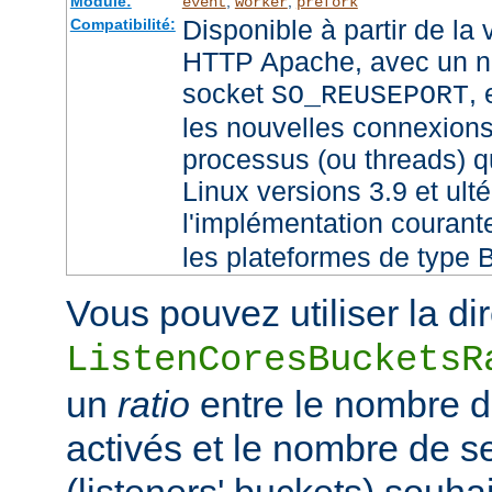
Module:
,
,
event
worker
prefork
Disponible à partir de la
Compatibilité:
HTTP Apache, avec un no
socket
,
SO_REUSEPORT
les nouvelles connexions
processus (ou threads) qu
Linux versions 3.9 et ult
l'implémentation couran
les plateformes de type 
Vous pouvez utiliser la di
ListenCoresBucketsR
un
ratio
entre le nombre 
activés et le nombre de 
(listeners' buckets) souhai