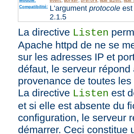
Module:
,
,
,
,
event
worker
prefork
mpm_winnt
mpm_
L'argument
protocole
est 
Compatibilité:
2.1.5
La directive
perme
Listen
Apache httpd de ne se met
sur les adresses IP et port
défaut, le serveur répond
provenance de toutes les 
La directive
est d
Listen
et si elle est absente du f
configuration, le serveur 
démarrer. Ceci constitue