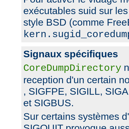
exécutables suid sur le
style BSD (comme FreeB
kern.sugid_coredum
Signaux spécifiques
n
CoreDumpDirectory
reception d'un certain 
, SIGFPE, SIGILL, SI
et SIGBUS.
Sur certains systèmes d'
SIGQUIT provoque auss