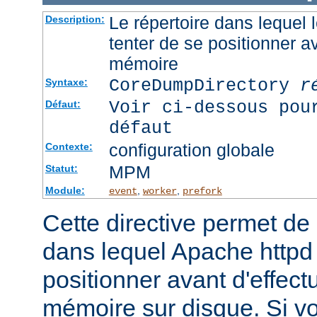
Le répertoire dans lequel
Description:
tenter de se positionner a
mémoire
CoreDumpDirectory
r
Syntaxe:
Voir ci-dessous pou
Défaut:
défaut
configuration globale
Contexte:
MPM
Statut:
Module:
,
,
event
worker
prefork
Cette directive permet de d
dans lequel Apache httpd 
positionner avant d'effect
mémoire sur disque. Si v