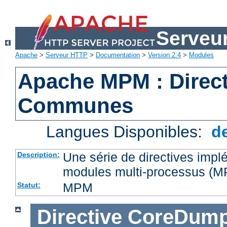
Serveu
Apache
>
Serveur HTTP
>
Documentation
>
Version 2.4
>
Modules
Apache MPM : Direct
Communes
Langues Disponibles:
d
Une série de directives impl
Description:
modules multi-processus (
MPM
Statut:
Directive
CoreDump