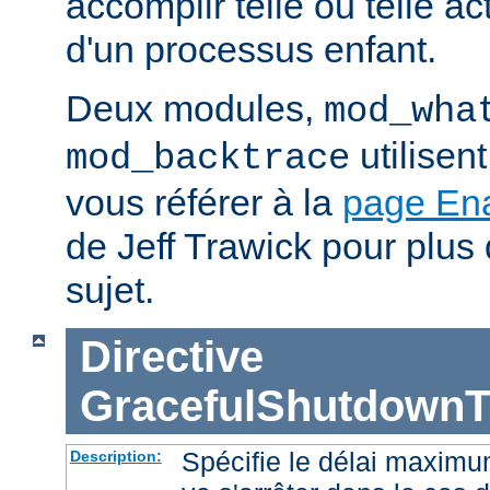
accomplir telle ou telle ac
d'un processus enfant.
Deux modules,
mod_wha
utilisen
mod_backtrace
vous référer à la
page En
de Jeff Trawick pour plus 
sujet.
Directive
GracefulShutdownT
Spécifie le délai maximu
Description: