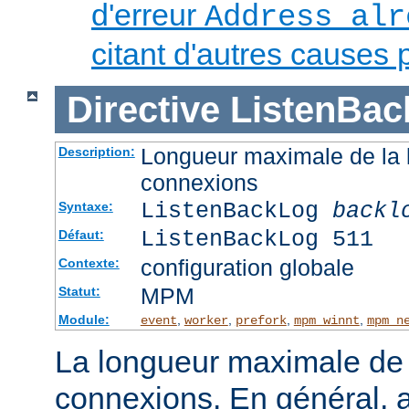
d'erreur
Address alr
citant d'autres causes 
Directive
ListenBac
Longueur maximale de la l
Description:
connexions
ListenBackLog
backl
Syntaxe:
ListenBackLog 511
Défaut:
configuration globale
Contexte:
MPM
Statut:
Module:
,
,
,
,
event
worker
prefork
mpm_winnt
mpm_n
La longueur maximale de l
connexions. En général, 