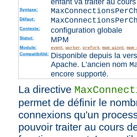
enfant va traiter au cou
MaxConnectionsPer
Syntaxe:
MaxConnectionsPerC
Défaut:
configuration globale
Contexte:
MPM
Statut:
Module:
,
,
,
,
event
worker
prefork
mpm_winnt
mpm_
Disponible depuis la ver
Compatibilité:
Apache. L'ancien nom
M
encore supporté.
La directive
MaxConnect
permet de définir le no
connexions qu'un process
pouvoir traiter au cours d