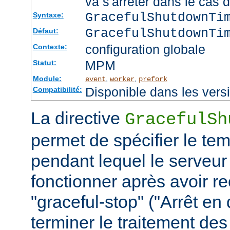
va s'arrêter dans le cas 
GracefulShutdownTi
Syntaxe:
GracefulShutdownTi
Défaut:
configuration globale
Contexte:
MPM
Statut:
Module:
,
,
event
worker
prefork
Disponible dans les vers
Compatibilité:
La directive
GracefulSh
permet de spécifier le te
pendant lequel le serveur
fonctionner après avoir re
"graceful-stop" ("Arrêt en
terminer le traitement de