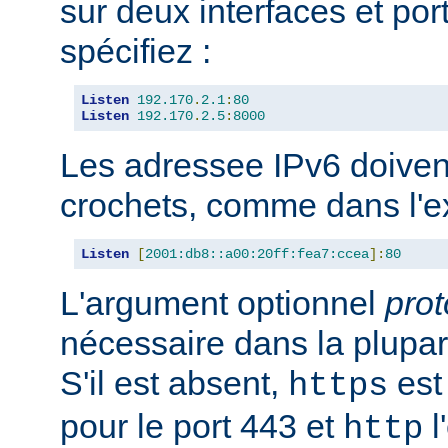
sur deux interfaces et port
spécifiez :
Listen
192.170
.
2.1
:
80
Listen
192.170
.
2.5
:
8000
Les adressee IPv6 doiven
crochets, comme dans l'e
Listen
[
2001:db8::a00:20ff:fea7:ccea
]:
80
L'argument optionnel
prot
nécessaire dans la plupar
S'il est absent,
est 
https
pour le port 443 et
l
http