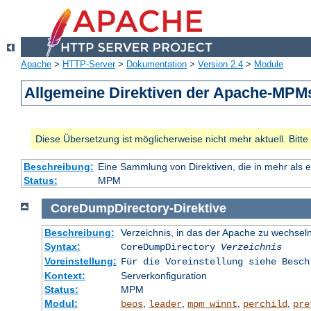
Apache
>
HTTP-Server
>
Dokumentation
>
Version 2.4
>
Module
Allgemeine Direktiven der Apache-MPM
Diese Übersetzung ist möglicherweise nicht mehr aktuell. Bitt
Beschreibung:
Eine Sammlung von Direktiven, die in mehr als 
Status:
MPM
CoreDumpDirectory
-
Direktive
Beschreibung:
Verzeichnis, in das der Apache zu wechseln
Syntax:
CoreDumpDirectory
Verzeichnis
Voreinstellung:
Für die Voreinstellung siehe Besch
Kontext:
Serverkonfiguration
Status:
MPM
Modul:
,
,
,
,
beos
leader
mpm_winnt
perchild
pre