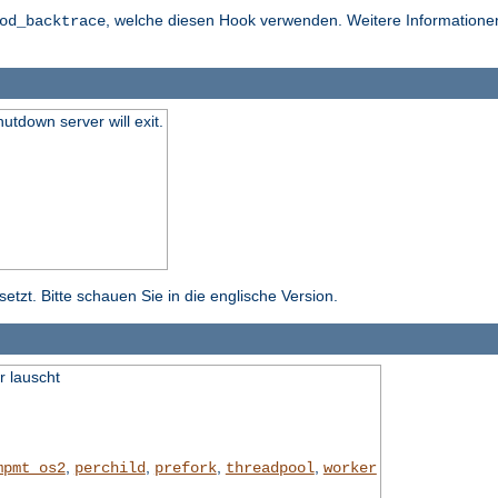
, welche diesen Hook verwenden. Weitere Informationen 
od_backtrace
hutdown server will exit.
tzt. Bitte schauen Sie in die englische Version.
r lauscht
,
,
,
,
mpmt_os2
perchild
prefork
threadpool
worker