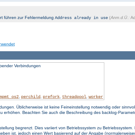
ort führen zur Fehlermeldung
(
Anm.d.Ü.:
Ad
Address already in use
erwendet
bender Verbindungen
,
,
,
,
mpmt_os2
perchild
prefork
threadpool
worker
gen. Üblicherweise ist keine Feineinstellung notwendig oder sinnvol
zu erhöhen. Beachten Sie auch die Beschreibung des backlog-Paramet
stellung begrenzt. Dies variiert von Betriebssystem zu Betriebssystem.
eben ist, jedoch einen Wert basierend auf der Angabe (normalerweisew