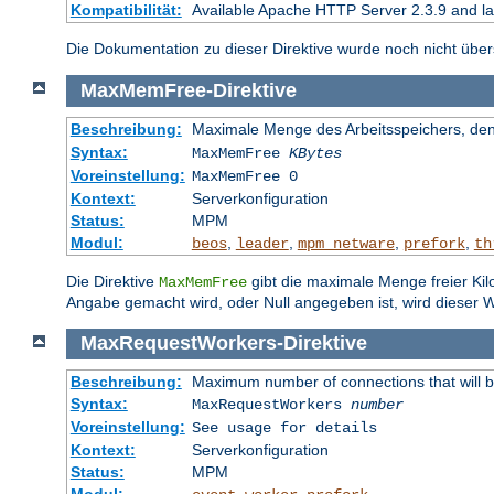
Kompatibilität:
Available Apache HTTP Server 2.3.9 and l
Die Dokumentation zu dieser Direktive wurde noch nicht überse
MaxMemFree
-
Direktive
Beschreibung:
Maximale Menge des Arbeitsspeichers, den 
Syntax:
MaxMemFree
KBytes
Voreinstellung:
MaxMemFree 0
Kontext:
Serverkonfiguration
Status:
MPM
Modul:
,
,
,
,
beos
leader
mpm_netware
prefork
th
Die Direktive
gibt die maximale Menge freier Kil
MaxMemFree
Angabe gemacht wird, oder Null angegeben ist, wird dieser W
MaxRequestWorkers
-
Direktive
Beschreibung:
Maximum number of connections that will 
Syntax:
MaxRequestWorkers
number
Voreinstellung:
See usage for details
Kontext:
Serverkonfiguration
Status:
MPM
Modul:
,
,