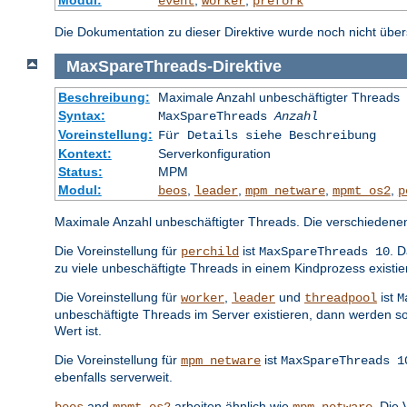
event
worker
prefork
Die Dokumentation zu dieser Direktive wurde noch nicht überse
MaxSpareThreads
-
Direktive
Beschreibung:
Maximale Anzahl unbeschäftigter Threads
Syntax:
MaxSpareThreads
Anzahl
Voreinstellung:
Für Details siehe Beschreibung
Kontext:
Serverkonfiguration
Status:
MPM
Modul:
,
,
,
,
beos
leader
mpm_netware
mpmt_os2
p
Maximale Anzahl unbeschäftigter Threads. Die verschiedene
Die Voreinstellung für
ist
. 
perchild
MaxSpareThreads 10
zu viele unbeschäftigte Threads in einem Kindprozess existi
Die Voreinstellung für
,
und
ist
worker
leader
threadpool
M
unbeschäftigte Threads im Server existieren, dann werden s
Wert ist.
Die Voreinstellung für
ist
mpm_netware
MaxSpareThreads 1
ebenfalls serverweit.
and
arbeiten ähnlich wie
. Die 