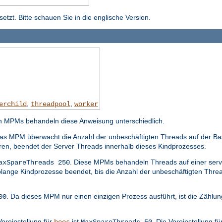
tzt. Bitte schauen Sie in die englische Version.
,
,
erchild
threadpool
worker
n MPMs behandeln diese Anweisung unterschiedlich.
Das MPM überwacht die Anzahl der unbeschäftigten Threads auf der Ba
eren, beendet der Server Threads innerhalb dieses Kindprozesses.
. Diese MPMs behandeln Threads auf einer serv
axSpareThreads 250
olange Kindprozesse beendet, bis die Anzahl der unbeschäftigten Thre
. Da dieses MPM nur einen einzigen Prozess ausführt, ist die Zählu
00
Voreinstellung für
ist
. Die Voreinstellung fü