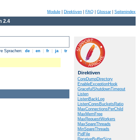
Module
|
Direktiven
|
FAQ
|
Glossar
|
Seitenindex
 2.4
re Sprachen:
de
|
en
|
fr
|
ja
|
tr
Direktiven
CoreDumpDirectory
EnableExceptionHook
GracefulShutdownTimeout
Listen
ListenBackLog
ListenCoresBucketsRatio
MaxConnectionsPerChild
MaxMemFree
MaxRequestWorkers
MaxSpareThreads
MinSpareThreads
PidFile
ReceiveBufferSize