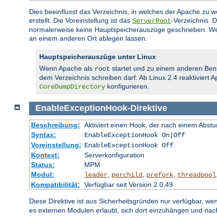
Dies beeinflusst das Verzeichnis, in welches der Apache zu
erstellt. Die Voreinstellung ist das
-Verzeichnis. 
ServerRoot
normalerweise keine Hauptspeicherauszüge geschrieben. We
an einem anderen Ort ablegen lassen.
Hauptspeicherauszüge unter Linux
Wenn Apache als
startet und zu einem anderen Ben
root
dem Verzeichnis schreiben darf. Ab Linux 2.4 reaktiviert
konfigurieren.
CoreDumpDirectory
EnableExceptionHook
-
Direktive
Beschreibung:
Aktiviert einen Hook, der nach einem Abs
Syntax:
EnableExceptionHook On|Off
Voreinstellung:
EnableExceptionHook Off
Kontext:
Serverkonfiguration
Status:
MPM
Modul:
,
,
,
leader
perchild
prefork
threadpool
Kompatibilität:
Verfügbar seit Version 2.0.49
Diese Direktive ist aus Sicherheitsgründen nur verfügbar, we
es externen Modulen erlaubt, sich dort einzuhängen und na