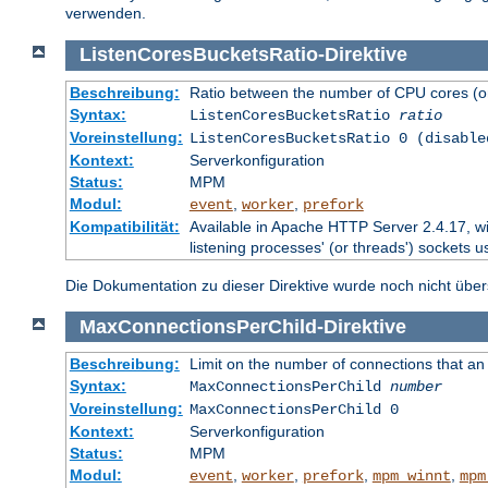
verwenden.
ListenCoresBucketsRatio
-
Direktive
Beschreibung:
Ratio between the number of CPU cores (on
Syntax:
ListenCoresBucketsRatio
ratio
Voreinstellung:
ListenCoresBucketsRatio 0 (disable
Kontext:
Serverkonfiguration
Status:
MPM
Modul:
,
,
event
worker
prefork
Kompatibilität:
Available in Apache HTTP Server 2.4.17, wi
listening processes' (or threads') sockets u
Die Dokumentation zu dieser Direktive wurde noch nicht überse
MaxConnectionsPerChild
-
Direktive
Beschreibung:
Limit on the number of connections that an in
Syntax:
MaxConnectionsPerChild
number
Voreinstellung:
MaxConnectionsPerChild 0
Kontext:
Serverkonfiguration
Status:
MPM
Modul:
,
,
,
,
event
worker
prefork
mpm_winnt
mpm