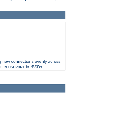
ng new connections evenly across
in *BSDs.
O_REUSEPORT