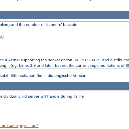
line) and the number of listeners' buckets
d)
th a kernel supporting the socket option
and distributi
SO_REUSEPORT
sing it (eg. Linux 3.9 and later, but not the current implementations of
S
tzt. Bitte schauen Sie in die englische Version.
dividual child server will handle during its life
,
_netware
mpmt_os2