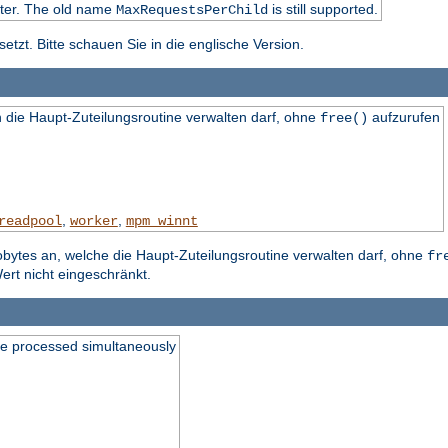
ater. The old name
is still supported.
MaxRequestsPerChild
tzt. Bitte schauen Sie in die englische Version.
die Haupt-Zuteilungsroutine verwalten darf, ohne
aufzurufen
free()
,
,
readpool
worker
mpm_winnt
obytes an, welche die Haupt-Zuteilungsroutine verwalten darf, ohne
fr
ert nicht eingeschränkt.
be processed simultaneously