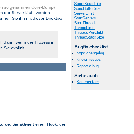
ScoreBoardFile
en so genannten Core-Dump)
SendBufferSize
em der Server läuft, werden
ServerLimit
en Sie ihn mit dieser Direktive
StartServers
StartThreads
ThreadLimit
ThreadsPerChild
ThreadStackSize
h dann, wenn der Prozess in
Bugfix checklist
 Sie explizit
httpd changelog
Known issues
Report a bug
Siehe auch
Kommentare
wurde. Sie aktiviert einen Hook, der