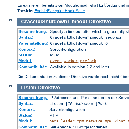
Es existieren bereits zwei Module,
und
mod_whatkilledus
m
Trawicks
EnableExceptionHook-Seite
.
GracefulShutdownTimeout
-
Direktive
Beschreibung:
Specify a timeout after which a gracefully s
Syntax:
GracefulShutdownTimeout
seconds
Voreinstellung:
GracefulShutdownTimeout 0
Kontext:
Serverkonfiguration
Status:
MPM
Modul:
,
,
event
worker
prefork
Kompatibilität:
Available in version 2.2 and later
Die Dokumentation zu dieser Direktive wurde noch nicht überse
Listen
-
Direktive
Beschreibung:
IP-Adressen und Ports, an denen der Serve
Syntax:
Listen [
IP-Addresse
:]
Port
Kontext:
Serverkonfiguration
Status:
MPM
Modul:
,
,
,
,
beos
leader
mpm_netware
mpm_winnt
Kompatibilität:
Seit Apache 2.0 vorgeschrieben