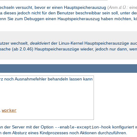
 wechseln versucht, bevor er einen Hauptspeicherauszug
(
Anm.d.Ü.:
ein
Da dieses jedoch nicht für den Benutzer beschreibbar sein soll, unter d
nn Sie zum Debuggen einen Hauptspeicherauszug haben möchten, könn
utzer wechselt,
deaktiviert
der Linux-Kernel Hauptspeicherauszüge auc
 Apache (ab 2.0.46) Hauptspeicherauszüge wieder, jedoch nur dann, wenn
turz noch Ausnahmefehler behandeln lassen kann
,
worker
nn der Server mit der Option
konfiguriert 
--enable-exception-hook
ch dem Absturz eines Kindprozesses noch Aktionen durchzuführen.