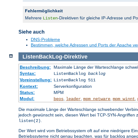
Fehlermöglichkeit
Mehrere
-Direktiven für gleiche IP-Adresse und P
Listen
Siehe auch
DNS-Probleme
Bestimmen, welche Adressen und Ports der Apache v
ListenBackLog
-
Direktive
Beschreibung:
Maximale Länge der Warteschlange schwe
Syntax:
ListenBacklog
backlog
Voreinstellung:
ListenBacklog 511
Kontext:
Serverkonfiguration
Status:
MPM
Modul:
,
,
,
,
beos
leader
mpm_netware
mpm_winnt
Die maximale Länge der Warteschlange schwebender Verbindun
jedoch gewünscht sein, diesen Wert bei TCP-SYN-Angriffen 
.
listen(2)
Der Wert wird vom Betriebssystem oft auf eine niedrigere Ein
Betriebssyteme nicht genau beachten, was für backlog angeg