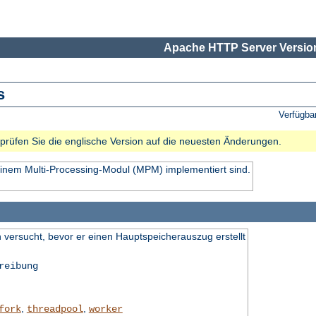
Apache HTTP Server Version
s
Verfügba
e prüfen Sie die englische Version auf die neuesten Änderungen.
einem Multi-Processing-Modul (MPM) implementiert sind.
 versucht, bevor er einen Hauptspeicherauszug erstellt
reibung
,
,
fork
threadpool
worker