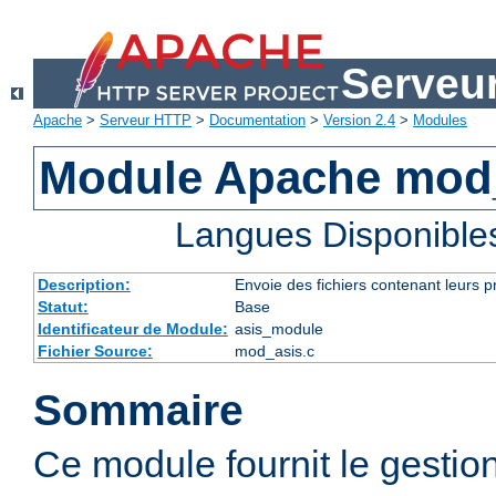
Serveu
Apache
>
Serveur HTTP
>
Documentation
>
Version 2.4
>
Modules
Module Apache mod
Langues Disponible
Description:
Envoie des fichiers contenant leurs 
Statut:
Base
Identificateur de Module:
asis_module
Fichier Source:
mod_asis.c
Sommaire
Ce module fournit le gestio