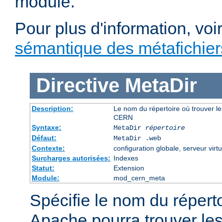
module.
Pour plus d'information, voi
sémantique des métafichi
Directive
MetaDir
Description:
Le nom du répertoire où trouver le
CERN
Syntaxe:
MetaDir
répertoire
Défaut:
MetaDir .web
Contexte:
configuration globale, serveur virtu
Surcharges autorisées:
Indexes
Statut:
Extension
Module:
mod_cern_meta
Spécifie le nom du répert
Apache pourra trouver les