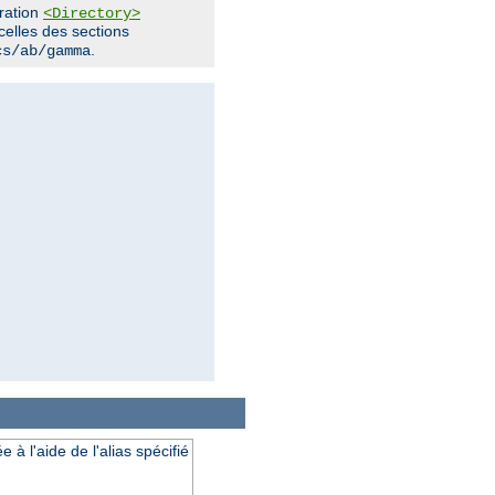
uration
<Directory>
 celles des sections
.
cs/ab/gamma
à l'aide de l'alias spécifié