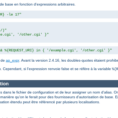
de base en fonction d'expressions arbitraires.
UR} -le 17"
t/)"
le.cgi', '/other.cgi' }"
&& %{REQUEST_URI} in { '/example.cgi', '/other.cgi' }"
n de
ap_expr
. Avant la version 2.4.16, les doubles-quotes étaient prohi
. Cependant, si l'expression renvoie false et se réfère à la variable
%{
tion
s dans le fichier de configuration et de leur assigner un nom d'alias. On
nière qu'on le ferait pour des fournisseurs d'autorisation de base. En 
ation étendu peut être référencé par plusieurs localisations.