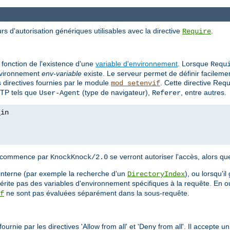
rs d'autorisation génériques utilisables avec la directive
.
Require
 fonction de l'existence d'une
variable d'environnement
. Lorsque
Requ
'environnement
env-variable
existe. Le serveur permet de définir facilem
es directives fournies par le module
. Cette directive Req
mod_setenvif
TTP tels que
(type de navigateur),
, entre autres.
User-Agent
Referer
nt commence par
se verront autoriser l'accès, alors qu
KnockKnock/2.0
interne (par exemple la recherche d'un
), ou lorsqu'i
DirectoryIndex
hérite pas des variables d'environnement spécifiques à la requête. En o
ne sont pas évaluées séparément dans la sous-requête.
f
urnie par les directives 'Allow from all' et 'Deny from all'. Il accepte 