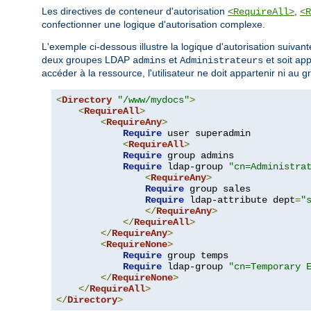
Les directives de conteneur d'autorisation
,
<RequireAll>
<R
confectionner une logique d'autorisation complexe.
L'exemple ci-dessous illustre la logique d'autorisation suivante
deux groupes LDAP
et
et soit ap
admins
Administrateurs
accéder à la ressource, l'utilisateur ne doit appartenir ni au 
<
Directory
"/www/mydocs"
>
<
RequireAll
>
<
RequireAny
>
Require
 user superadmin

<
RequireAll
>
Require
 group admins

Require
 ldap-group 
"cn=Administra
<
RequireAny
>
Require
 group sales

Require
 ldap-attribute dept
=
"
</
RequireAny
>
</
RequireAll
>
</
RequireAny
>
<
RequireNone
>
Require
 group temps

Require
 ldap-group 
"cn=Temporary 
</
RequireNone
>
</
RequireAll
>
</
Directory
>