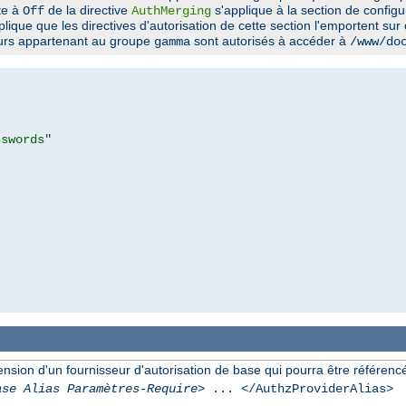
ite à
de la directive
s'applique à la section de config
Off
AuthMerging
plique que les directives d'autorisation de cette section l'emportent sur
eurs appartenant au groupe
sont autorisés à accéder à
gamma
/www/do
sswords"
ion d'un fournisseur d'autorisation de base qui pourra être référencée 
ase Alias Paramètres-Require
> ... </AuthzProviderAlias>