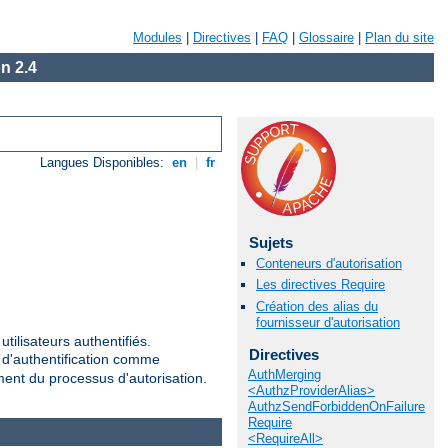
Modules
|
Directives
|
FAQ
|
Glossaire
|
Plan du site
n 2.4
Langues Disponibles:
en
|
fr
Sujets
Conteneurs d'autorisation
Les directives Require
Création des alias du
fournisseur d'autorisation
tilisateurs authentifiés.
Directives
r d'authentification comme
AuthMerging
ement du processus d'autorisation.
<AuthzProviderAlias>
AuthzSendForbiddenOnFailure
Require
<RequireAll>