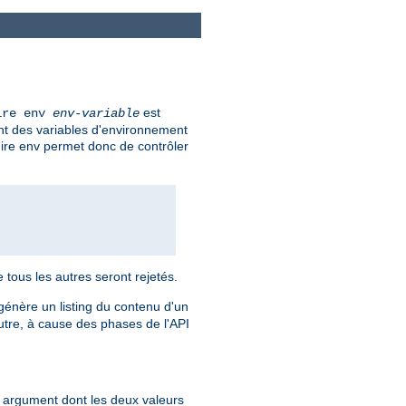
est
ire env
env-variable
ent des variables d'environnement
uire env permet donc de contrôler
e tous les autres seront rejetés.
l génère un listing du contenu d'un
utre, à cause des phases de l'API
un argument dont les deux valeurs