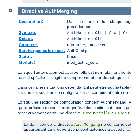
Directive
AuthMerging
Description:
Définit la manière dont chaque log
précédentes.
Syntaxe:
AuthMerging Off | And | Or
Défaut:
AuthMerging Off
Contexte:
répertoire, .htaccess
Surcharges autorisées:
AuthConfig
Statut:
Base
Module:
mod_authz_core
Lorsque l'autorisation est activée, elle est normalement héri
ne soit spécifié. Il s'agit du comportement par défaut, qui corr
Dans certaines situations cependant, il peut être souhaitable
lorsque les sections de configuration se combinent entre elle
Lorsqu'une section de configuration contient
AuthMerging A
qui la précède (selon l'ordre général des sections de configur
respectivement dans une directive
ou
<RequireAll>
<Requ
La définition de la directive
ne concerne que l
AuthMerging
appartenant au groupe
sont autorisés à accéder à
alpha