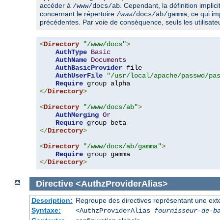
accéder à
. Cependant, la définition implic
/www/docs/ab
concernant le répertoire
, ce qui im
/www/docs/ab/gamma
précédentes. Par voie de conséquence, seuls les utilisat
<
Directory
"/www/docs"
>
AuthType
Basic
AuthName
Documents
AuthBasicProvider
 file

AuthUserFile
"/usr/local/apache/passwd/pa
Require
</
Directory
>
<
Directory
"/www/docs/ab"
>
AuthMerging
Or
Require
</
Directory
>
<
Directory
"/www/docs/ab/gamma"
>
Require
</
Directory
>
Directive
<AuthzProviderAlias>
Description:
Regroupe des directives représentant une extens
Syntaxe:
<AuthzProviderAlias
fournisseur-de-b