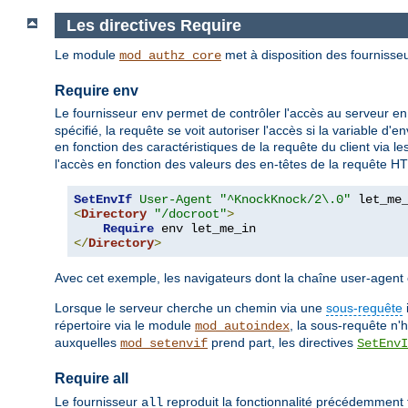
Les directives Require
Le module
met à disposition des fournisseu
mod_authz_core
Require env
Le fournisseur
permet de contrôler l'accès au serveur en
env
spécifié, la requête se voit autoriser l'accès si la variable d
en fonction des caractéristiques de la requête du client via l
l'accès en fonction des valeurs des en-têtes de la requête H
SetEnvIf
User-Agent
"^KnockKnock/2\.0"
<
Directory
"/docroot"
>
Require
</
Directory
>
Avec cet exemple, les navigateurs dont la chaîne user-age
Lorsque le serveur cherche un chemin via une
sous-requête
répertoire via le module
, la sous-requête n'
mod_autoindex
auxquelles
prend part, les directives
mod_setenvif
SetEnvI
Require all
Le fournisseur
reproduit la fonctionnalité précédemment fo
all