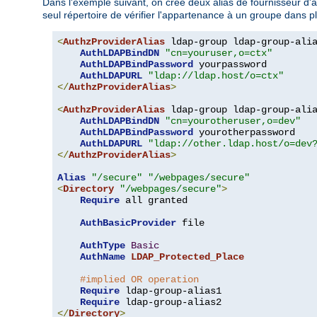
Dans l'exemple suivant, on crée deux alias de fournisseur d'aut
seul répertoire de vérifier l'appartenance à un groupe dans p
<
AuthzProviderAlias
 ldap-group ldap-group-ali
AuthLDAPBindDN
"cn=youruser,o=ctx"
AuthLDAPBindPassword
 yourpassword

AuthLDAPURL
"ldap://ldap.host/o=ctx"
</
AuthzProviderAlias
>
<
AuthzProviderAlias
 ldap-group ldap-group-ali
AuthLDAPBindDN
"cn=yourotheruser,o=dev"
AuthLDAPBindPassword
 yourotherpassword

AuthLDAPURL
"ldap://other.ldap.host/o=dev
</
AuthzProviderAlias
>
Alias
"/secure"
"/webpages/secure"
<
Directory
"/webpages/secure"
>
Require
 all granted

AuthBasicProvider
 file

AuthType
Basic
AuthName
LDAP_Protected_Place
#implied OR operation
Require
 ldap-group-alias1

Require
</
Directory
>