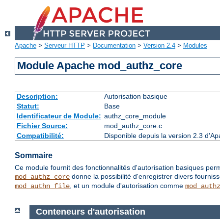
Apache
>
Serveur HTTP
>
Documentation
>
Version 2.4
>
Modules
Module Apache mod_authz_core
Description:
Autorisation basique
Statut:
Base
Identificateur de Module:
authz_core_module
Fichier Source:
mod_authz_core.c
Compatibilité:
Disponible depuis la version 2.3 d'
Sommaire
Ce module fournit des fonctionnalités d'autorisation basiques perm
donne la possibilité d'enregistrer divers fournis
mod_authz_core
, et un module d'autorisation comme
mod_authn_file
mod_auth
Conteneurs d'autorisation