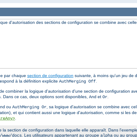
ique d'autorisation des sections de configuration se combine avec celle
tée par chaque
section de configuration
suivante, à moins qu'un jeu de di
espond à la définition explicite
.
AuthMerging Off
 de combiner la logique d'autorisation d'une section de configuration av
s. Dans ce cas, deux options sont disponibles,
et
.
And
Or
ou
, sa logique d'autorisation se combine avec cel
nd
AuthMerging Or
ation), et qui contient aussi une logique d'autorisation, comme si les 
.
ireAny>
a section de configuration dans laquelle elle apparaît. Dans l'exemple 
. Les utilisateurs appartenant au groupe
ou au grou
/www/docs
alpha