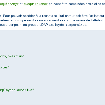
et
peuvent être combinées entre elles et 
equireAny>
<RequireNone>
. Pour pouvoir accéder à la ressource, l'utilisateur doit être l'utilisateu
partenir au groupe
ou avoir
comme valeur de l'attribut
ventes
ventes
groupe
, ni au groupe LDAP
.
temps
Employés temporaires
tors,o=Airius"
sales"
Employees,o=Airius"