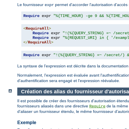
Le fournisseur
permet d'accorder l'autorisation d'accès 
expr
Require
 expr 
"%{TIME_HOUR} -ge 9 && %{TIME_HO
<
RequireAll
>
Require
 expr 
"!(%{QUERY_STRING} =~ /secre
Require
 expr 
"%{REQUEST_URI} in { '/examp
</
RequireAll
>
Require
 expr 
"!(%{QUERY_STRING} =~ /secret/) 
La syntaxe de l'expression est décrite dans la documentatio
Normalement, l'expression est évaluée avant l'authentification
d'authentification sera engagé et l'expression réévaluée.
Création des alias du fournisseur d'autorisa
Il est possible de créer des fournisseurs d'autorisation étendu
fournisseurs aliasés dans une directive
de la même ma
Require
d'aliaser un fournisseur étendu, le même fournisseur d'autoris
Exemple