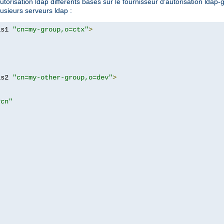
orisation ldap différents basés sur le fournisseur d'autorisation ldap-g
lusieurs serveurs ldap :
as1 
"cn=my-group,o=ctx"
>
as2 
"cn=my-other-group,o=dev"
>
?cn"