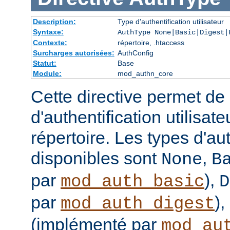
Description:
Type d'authentification utilisateur
Syntaxe:
AuthType None|Basic|Digest|
Contexte:
répertoire, .htaccess
Surcharges autorisées:
AuthConfig
Statut:
Base
Module:
mod_authn_core
Cette directive permet de d
d'authentification utilisat
répertoire. Les types d'aut
disponibles sont
,
None
B
par
),
mod_auth_basic
D
par
),
mod_auth_digest
(implémenté par
mod_au