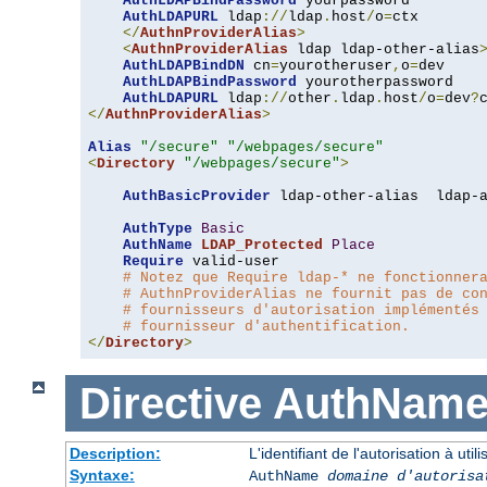
AuthLDAPBindPassword
 yourpassword

AuthLDAPURL
 ldap
://
ldap
.
host
/
o
=
ctx

</
AuthnProviderAlias
>
<
AuthnProviderAlias
 ldap ldap-other-alias
AuthLDAPBindDN
 cn
=
yourotheruser
,
o
=
dev

AuthLDAPBindPassword
 yourotherpassword

AuthLDAPURL
 ldap
://
other
.
ldap
.
host
/
o
=
dev
?
</
AuthnProviderAlias
>
Alias
"/secure"
"/webpages/secure"
<
Directory
"/webpages/secure"
>
AuthBasicProvider
 ldap-other-alias  ldap-a
AuthType
Basic
AuthName
LDAP_Protected
Place
Require
 valid-user

# Notez que Require ldap-* ne fonctionner
# AuthnProviderAlias ne fournit pas de co
# fournisseurs d'autorisation implémentés
# fournisseur d'authentification.
</
Directory
>
Directive
AuthNam
Description:
L'identifiant de l'autorisation à uti
Syntaxe:
AuthName
domaine d'autorisa