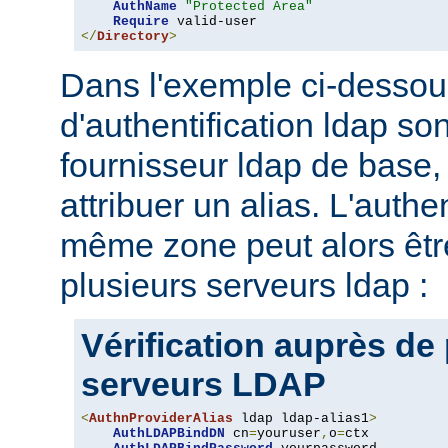
AuthName
"Protected Area"
Require
</
Directory
>
Dans l'exemple ci-dessou
d'authentification ldap son
fournisseur ldap de base, 
attribuer un alias. L'authe
même zone peut alors être
plusieurs serveurs ldap :
Vérification auprès de
serveurs LDAP
<
AuthnProviderAlias
 ldap ldap-alias1
>
AuthLDAPBindDN
 cn
=
youruser
,
o
=
ctx
