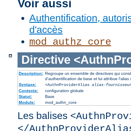
Voir aussi
Authentification, autori
d'accès
mod_authz_core
Directive
<AuthnPro
Description:
Regroupe un ensemble de directives qui consti
d'authentification de base et lui attribue l'alias 
Syntaxe:
<AuthnProviderAlias
alias-fournisseu
Contexte:
configuration globale
Statut:
Base
Module:
mod_authn_core
Les balises
<AuthnProv
</AuthnProviderAlia