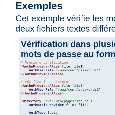
Exemples
Cet exemple vérifie les 
deux fichiers textes différ
Vérification dans plusi
mots de passe au form
# Première vérification
<
AuthnProviderAlias
 file file1
>
AuthUserFile
"/www/conf/passwords1"
</
AuthnProviderAlias
>
# Vérification suivante
<
AuthnProviderAlias
 file file2
>
AuthUserFile
"/www/conf/passwords2"
</
AuthnProviderAlias
>
<
Directory
"/var/web/pages/secure"
>
AuthBasicProvider
 file1 file2

AuthType
Basic