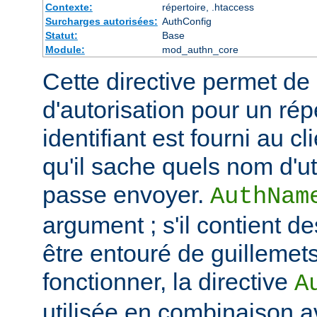
Contexte:
répertoire, .htaccess
Surcharges autorisées:
AuthConfig
Statut:
Base
Module:
mod_authn_core
Cette directive permet de dé
d'autorisation pour un rép
identifiant est fourni au c
qu'il sache quels nom d'ut
passe envoyer.
AuthNam
argument ; s'il contient de
être entouré de guillemet
fonctionner, la directive
A
utilisée en combinaison a