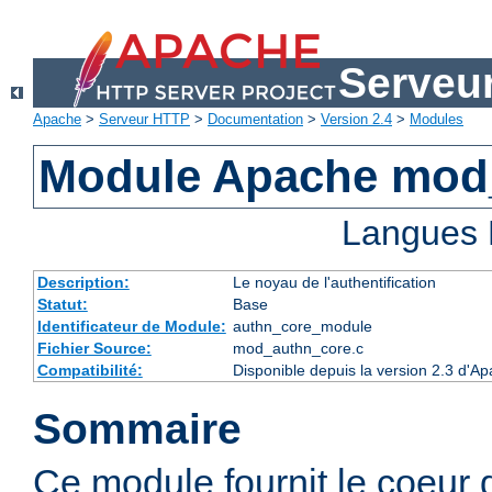
Serveu
Apache
>
Serveur HTTP
>
Documentation
>
Version 2.4
>
Modules
Module Apache mod
Langues 
Description:
Le noyau de l'authentification
Statut:
Base
Identificateur de Module:
authn_core_module
Fichier Source:
mod_authn_core.c
Compatibilité:
Disponible depuis la version 2.3 d'A
Sommaire
Ce module fournit le coeur 