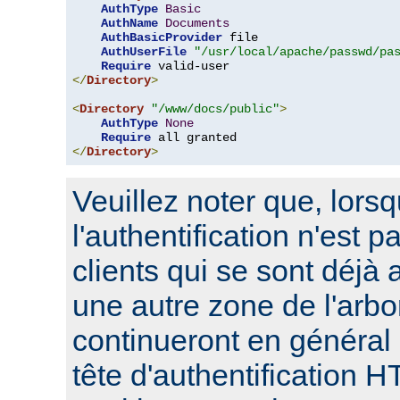
AuthType
Basic
AuthName
Documents
AuthBasicProvider
 file

AuthUserFile
"/usr/local/apache/passwd/pa
Require
</
Directory
>
<
Directory
"/www/docs/public"
>
AuthType
None
Require
</
Directory
>
Veuillez noter que, lors
l'authentification n'est p
clients qui se sont déjà 
une autre zone de l'arbo
continueront en général
tête d'authentification 