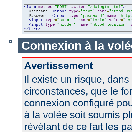
<form
method
=
"POST"
action
=
"/dologin.html"
>
  Username: 
<input
type
=
"text"
name
=
"httpd_us
  Password: 
<input
type
=
"password"
name
=
"http
<input
type
=
"submit"
name
=
"login"
value
=
"Lo
<input
type
=
"hidden"
name
=
"httpd_location"
</form>
Connexion à la volé
Avertissement
Il existe un risque, dans
circonstances, que le fo
connexion configuré po
à la volée soit soumis pl
révélant de ce fait les 