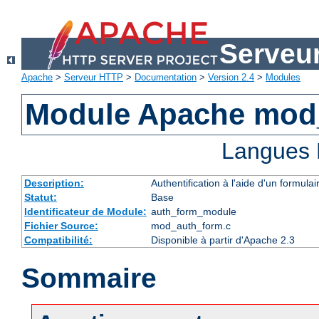
Serveu
Apache
>
Serveur HTTP
>
Documentation
>
Version 2.4
>
Modules
Module Apache mod
Langues 
Description:
Authentification à l'aide d'un formulai
Statut:
Base
Identificateur de Module:
auth_form_module
Fichier Source:
mod_auth_form.c
Compatibilité:
Disponible à partir d'Apache 2.3
Sommaire