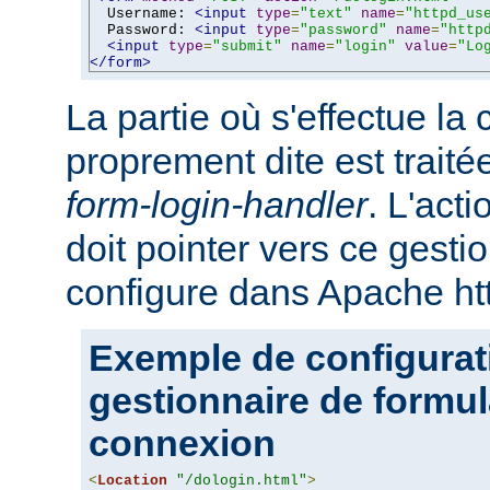
  Username: 
<input
type
=
"text"
name
=
"httpd_us
  Password: 
<input
type
=
"password"
name
=
"http
<input
type
=
"submit"
name
=
"login"
value
=
"Lo
</form>
La partie où s'effectue la
proprement dite est traité
form-login-handler
. L'act
doit pointer vers ce gesti
configure dans Apache ht
Exemple de configurat
gestionnaire de formul
connexion
<
Location
"/dologin.html"
>