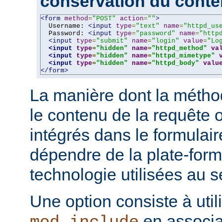
conservation du cont
<form
method
=
"POST"
action
=
""
>
  Username: 
<input
type
=
"text"
name
=
"httpd_us
  Password: 
<input
type
=
"password"
name
=
"http
<input
type
=
"submit"
name
=
"login"
value
=
"Lo
<input
type
=
"hidden"
name
=
"httpd_method"
va
<input
type
=
"hidden"
name
=
"httpd_mimetype"
<input
type
=
"hidden"
name
=
"httpd_body"
valu
</form>
La manière dont la métho
le contenu de la requête o
intégrés dans le formulai
dépendre de la plate-form
technologie utilisées au s
Une option consiste à util
en associa