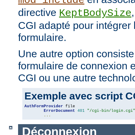
mod_include
directive
KeptBodySize
CGI adapté pour intégrer 
formulaire.
Une autre option consiste
formulaire de connexion en
CGI ou une autre technol
Exemple avec script C
AuthFormProvider
 file

ErrorDocument
401
"/cgi-bin/login.cgi
...
Déconnexion