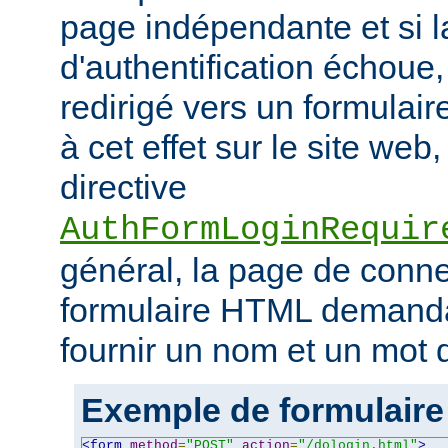
page indépendante et si la
d'authentification échoue, l
redirigé vers un formulai
à cet effet sur le site web,
directive
AuthFormLoginRequir
général, la page de conn
formulaire HTML demandant
fournir un nom et un mot 
Exemple de formulaire
<form
method
=
"POST"
action
=
"/dologin.html"
>