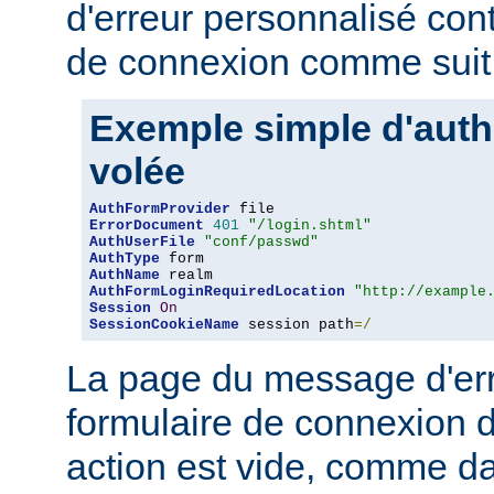
d'erreur personnalisé con
de connexion comme suit 
Exemple simple d'authe
volée
AuthFormProvider
ErrorDocument
401
"/login.shtml"
AuthUserFile
"conf/passwd"
AuthType
AuthName
AuthFormLoginRequiredLocation
"http://example
Session
On
SessionCookieName
 session path
=/
La page du message d'erre
formulaire de connexion d
action est vide, comme da