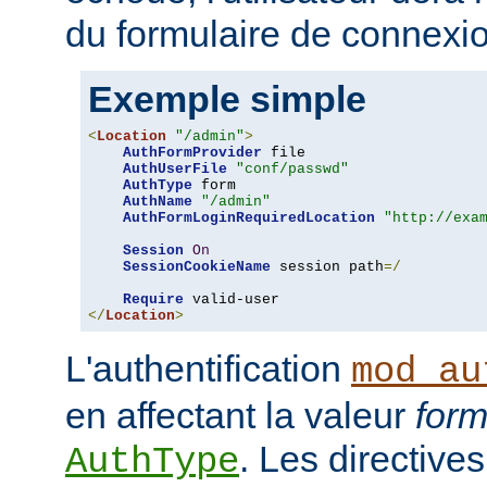
du formulaire de connexio
Exemple simple
<
Location
"/admin"
>
AuthFormProvider
 file

AuthUserFile
"conf/passwd"
AuthType
 form

AuthName
"/admin"
AuthFormLoginRequiredLocation
"http://exa
Session
On
SessionCookieName
 session path
=/
Require
</
Location
>
L'authentification
mod_au
en affectant la valeur
for
. Les directives
AuthType