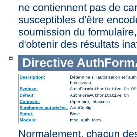
ne contiennent pas de ca
susceptibles d'être encod
soumission du formulaire
d'obtenir des résultats in
Directive
AuthFormA
Description:
Détermine si l'autorisation et l'au
bas niveau
Syntaxe:
AuthFormAuthoritative On|Of
Défaut:
AuthFormAuthoritative On
Contexte:
répertoire, .htaccess
Surcharges autorisées:
AuthConfig
Statut:
Base
Module:
mod_auth_form
Normalement, chacun de