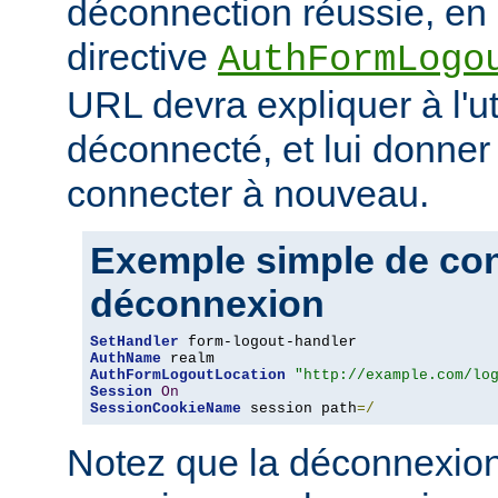
déconnection réussie, en 
directive
AuthFormLogo
URL devra expliquer à l'uti
déconnecté, et lui donner 
connecter à nouveau.
Exemple simple de conf
déconnexion
SetHandler
AuthName
AuthFormLogoutLocation
"http://example.com/lo
Session
On
SessionCookieName
 session path
=/
Notez que la déconnexion 