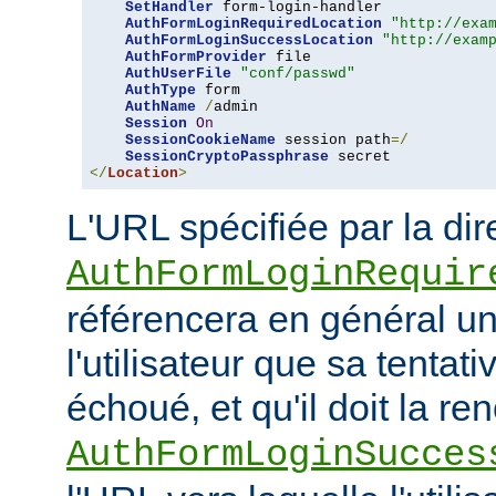
SetHandler
 form-login-handler

AuthFormLoginRequiredLocation
"http://exa
AuthFormLoginSuccessLocation
"http://exam
AuthFormProvider
 file

AuthUserFile
"conf/passwd"
AuthType
 form

AuthName
/
admin

Session
On
SessionCookieName
 session path
=/
SessionCryptoPassphrase
</
Location
>
L'URL spécifiée par la dir
AuthFormLoginRequir
référencera en général u
l'utilisateur que sa tenta
échoué, et qu'il doit la re
AuthFormLoginSucces