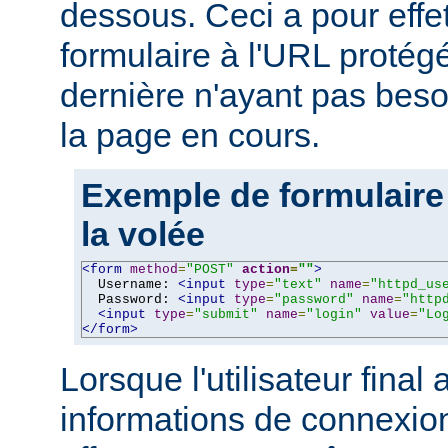
dessous. Ceci a pour effe
formulaire à l'URL protégé
dernière n'ayant pas beso
la page en cours.
Exemple de formulaire
la volée
<form
method
=
"POST"
action
=
""
>
  Username: 
<input
type
=
"text"
name
=
"httpd_us
  Password: 
<input
type
=
"password"
name
=
"http
<input
type
=
"submit"
name
=
"login"
value
=
"Lo
</form>
Lorsque l'utilisateur final 
informations de connexion