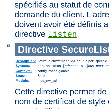
spécifiés au statut de co
demande du client. L'adre
doivent avoir été définis 
directive
.
Listen
Directive
SecureLis
Description:
Active le chiffrement SSL pour le port spécifié
Syntaxe:
SecureListen [
adresse-IP
:]
num-port
n
Contexte:
configuration globale
Statut:
Base
Module:
mod_nw_ssl
Cette directive permet de s
nom de certificat de style