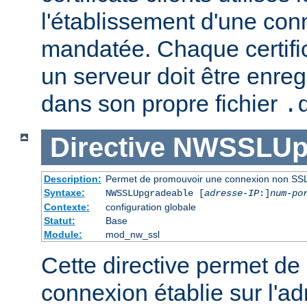
l'établissement d'une co
mandatée. Chaque certifica
un serveur doit être enre
dans son propre fichier
.
Directive
NWSSLUpg
Description:
Permet de promouvoir une connexion non SSL
Syntaxe:
NWSSLUpgradeable [
adresse-IP
:]
num-po
Contexte:
configuration globale
Statut:
Base
Module:
mod_nw_ssl
Cette directive permet d
connexion établie sur l'ad