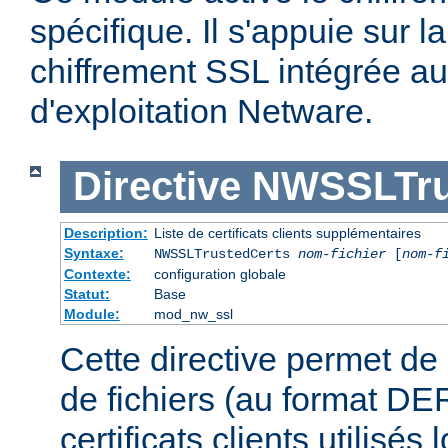
spécifique. Il s'appuie sur l
chiffrement SSL intégrée a
d'exploitation Netware.
Directive
NWSSLTru
Description:
Liste de certificats clients supplémentaires
Syntaxe:
NWSSLTrustedCerts
nom-fichier
[
nom-f
Contexte:
configuration globale
Statut:
Base
Module:
mod_nw_ssl
Cette directive permet de 
de fichiers (au format DE
certificats clients utilisés 