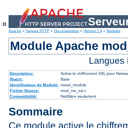
Serveu
Apache
>
Serveur HTTP
>
Documentation
>
Version 2.4
>
Modules
Module Apache mod
Langues 
Description:
Active le chiffrement SSL pour Netwa
Statut:
Base
Identificateur de Module:
nwssl_module
Fichier Source:
mod_nw_ssl.c
Compatibilité:
NetWare seulement
Sommaire
Ce module active le chiffre