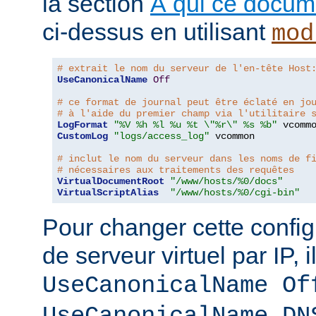
la section
À qui ce docume
ci-dessus en utilisant
mod
# extrait le nom du serveur de l'en-tête Host
UseCanonicalName
Off
# ce format de journal peut être éclaté en jo
# à l'aide du premier champ via l'utilitaire 
LogFormat
"%V %h %l %u %t \"%r\" %s %b"
CustomLog
"logs/access_log"
 vcommon

# inclut le nom du serveur dans les noms de f
# nécessaires aux traitements des requêtes
VirtualDocumentRoot
"/www/hosts/%0/docs"
VirtualScriptAlias
"/www/hosts/%0/cgi-bin"
Pour changer cette config
de serveur virtuel par IP, i
UseCanonicalName Of