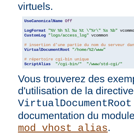
virtuels.
UseCanonicalName
Off
LogFormat
"%V %h %l %u %t \"%r\" %s %b"
CustomLog
"logs/access_log"
 vcommon

# insertion d'une partie du nom du serveur da
VirtualDocumentRoot
"/home/%2/www"
# répertoire cgi-bin unique
ScriptAlias
"/cgi-bin/"
"/www/std-cgi/"
Vous trouverez des exemp
d'utilisation de la directive
VirtualDocumentRoot
documentation du modul
.
mod_vhost_alias