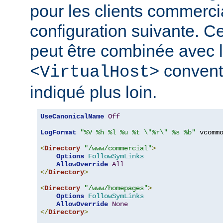
pour les clients commerci
configuration suivante. Ce
peut être combinée avec l
convent
<VirtualHost>
indiqué plus loin.
UseCanonicalName
Off
LogFormat
"%V %h %l %u %t \"%r\" %s %b"
 vcommo
<
Directory
"/www/commercial"
>
Options
FollowSymLinks
AllowOverride
All
</
Directory
>
<
Directory
"/www/homepages"
>
Options
FollowSymLinks
AllowOverride
None
</
Directory
>