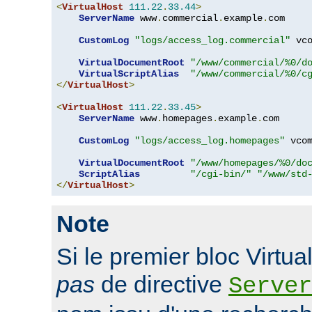
<
VirtualHost
111.22
.
33.44
>
ServerName
 www
.
commercial
.
example
.
com

CustomLog
"logs/access_log.commercial"
 vco
VirtualDocumentRoot
"/www/commercial/%0/d
VirtualScriptAlias
"/www/commercial/%0/c
</
VirtualHost
>
<
VirtualHost
111.22
.
33.45
>
ServerName
 www
.
homepages
.
example
.
com

CustomLog
"logs/access_log.homepages"
 vcom
VirtualDocumentRoot
"/www/homepages/%0/do
ScriptAlias
"/cgi-bin/"
"/www/std
</
VirtualHost
>
Note
Si le premier bloc Virtu
pas
de directive
Server