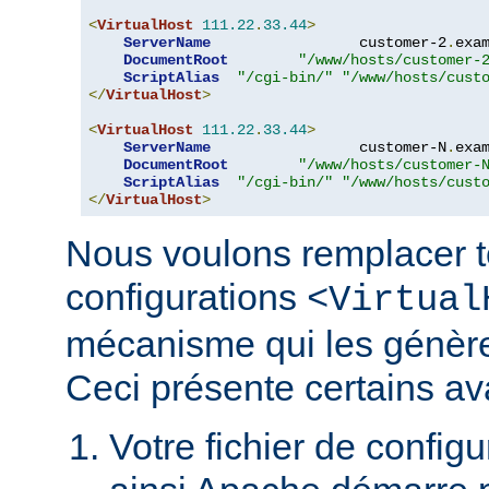
<
VirtualHost
111.22
.
33.44
>
ServerName
                 customer-2
.
exa
DocumentRoot
"/www/hosts/customer-
ScriptAlias
"/cgi-bin/"
"/www/hosts/cust
</
VirtualHost
>
<
VirtualHost
111.22
.
33.44
>
ServerName
                 customer-N
.
exa
DocumentRoot
"/www/hosts/customer-
ScriptAlias
"/cgi-bin/"
"/www/hosts/cust
</
VirtualHost
>
Nous voulons remplacer t
configurations
<Virtual
mécanisme qui les génèr
Ceci présente certains av
Votre fichier de configur