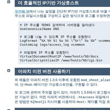
더 효율적인 IP기반 가상호스트
첫번째 예
에서 나는 설정을 간단히 IP기반 가상호스트로 바꿀 
주소로 파일시스템을 구성하고 같은 방식으로 로그를 수정하면 문
# IP 주소를 역DNS 검색하여 서버명을 알아낸다
UseCanonicalName DNS
# 로그를 나눌 수 있도록 IP 주소를 포함한다
LogFormat "%A %h %l %u %t \"%r\" %s %b" vcomm
CustomLog logs/access_log vcommon
# 파일명에 IP 주소를 포함한다
VirtualDocumentRootIP /www/hosts/%0/docs
VirtualScriptAliasIP /www/hosts/%0/cgi-bin
아파치 이전 버전 사용하기
위 예들은 아파치 버전 1.3.6 이후에 포함된
mod_vhost_alia
여, 단 Host:-헤더기반 가상호스트만을, 구현할 수 있다.
또 로그에 관하여 주의할 점이 있다. 아파치 1.3.6에서 로그형
런 기능이 없다. 어떤 아파치 버전에서도
파일에서
.htaccess
은 방법은
지시어를 사용하여
헤더를 직접 로
%{Host}i
Host: