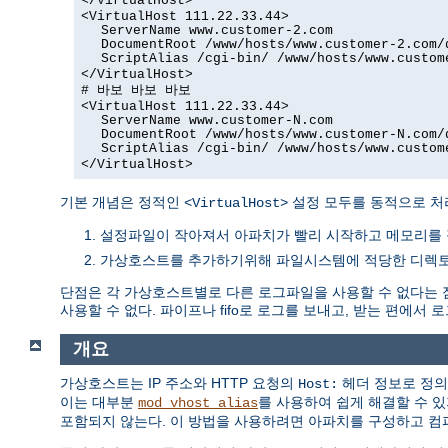
</VirtualHost>
<VirtualHost 111.22.33.44>
ServerName www.customer-2.com
DocumentRoot /www/hosts/www.customer-2.com/
ScriptAlias /cgi-bin/ /www/hosts/www.custom
</VirtualHost>
# 바보 바보 바보
<VirtualHost 111.22.33.44>
ServerName www.customer-N.com
DocumentRoot /www/hosts/www.customer-N.com/
ScriptAlias /cgi-bin/ /www/hosts/www.custom
</VirtualHost>
기본 개념은 정적인
설정 모두를 동적으로 처
<VirtualHost>
설정파일이 작아져서 아파치가 빨리 시작하고 메모리를 
가상호스트를 추가하기위해 파일시스템에 적당한 디렉토리
단점은 각 가상호스트별로 다른 로그파일을 사용할 수 없다는 
사용할 수 없다. 파이프나 fifo로 로그를 보내고, 받는 편에서 
개요
가상호스트는 IP 주소와 HTTP 요청의
헤더 정보로 정의
Host:
이는 대부분
를 사용하여 쉽게 해결할 수 있
mod_vhost_alias
포함되지 않는다. 이 방법을 사용하려면 아파치를 구성하고 컴