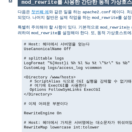
를 사용한 간단한 동적 가상호
mod_rewrite
다음은
첫번째 예
와 같은 일을 하는
예이다. 처
apache2.conf
되었다. 나머지 절반은 실제 작업을 하는
를 설정
mod_rewrite
특별히 주의해야 할 사항이 있다. 기본적으로
는 
mod_rewrite
려하여
를 설정해야 한다. 또, 동적 가상호스트
mod_rewrite
# Host: 헤더에서 서버명을 얻는다
UseCanonicalName Off
# splittable logs
LogFormat "%{Host}i %h %l %u %t \"%r\" %s %b"
CustomLog logs/access_log vcommon
<Directory /www/hosts>
# ScriptAlias 식으로 CGI 실행을 강제할 수 없기
# 여기에 ExecCGI를 사용한다
Options FollowSymLinks ExecCGI
</Directory>
# 이제 어려운 부분이다
RewriteEngine On
# Host: 헤더에서 가져온 서버명에는 대소문자가 뒤섞여
RewriteMap lowercase int:tolower