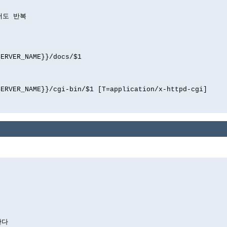
해서도 반복
SERVER_NAME}}/docs/$1
SERVER_NAME}}/cgi-bin/$1 [T=application/x-httpd-cgi]
한다