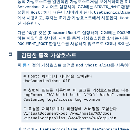
동적 가상호스트를 일반적인 가상호스트처럼 보이게하려면 여러가
지시어로 설정하며, CGI에는
환경
ServerName
SERVER_NAME
요청의
헤더 내용이 서버명이 된다.
Host:
UseCanonicalNam
에서 사용하고, 후자는 IP기반 가상호스트에서 사용한다.
Host
신 사용한다.
다른 `속일' 것은 (
로 설정하며, CGI에는
DocumentRoot
DOCUM
하는 파일명을 찾지만, 서버를 동적 가상호스팅을 할때는 다른 
환경변수를 사용하지 않으므로 CGI나 SSI 문
DOCUMENT_ROOT
간단한 동적 가상호스트
위
동기
절의 가상호스트 설정을
를 사용하
mod_vhost_alias
# Host: 헤더에서 서버명을 알아낸다
UseCanonicalName Off
# 첫번째 필드를 사용하여 이 로그를 가상호스트별로 나눌
LogFormat "%V %h %l %u %t \"%r\" %s %b" vcomm
CustomLog logs/access_log vcommon
# 요청을 처리하기위해 파일명에 서버명을 포함한다
VirtualDocumentRoot /www/hosts/%0/docs
VirtualScriptAlias /www/hosts/%0/cgi-bin
이 설정에서
를
UseCanonicalName Off
UseCanonicalName