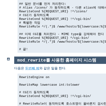
## 일반 문서를 먼저 처리한다:
# Alias /icons/ 가 동작하도록 - 다른 alias에 대
RewriteCond %{REQUEST_URI} !^/icons/
# CGI가 동작하도록
RewriteCond %{REQUEST_URI} !^/cgi-bin/
# 특별한 작업
RewriteRule ^/(.*)$ /www/hosts/${lowercase:%{
## 이제 CGI를 처리한다 - MIME type을 강제해야 한다
RewriteCond %{REQUEST_URI} ^/cgi-bin/
RewriteRule ^/(.*)$ /www/hosts/${lowercase:%{
# 끝!
를 사용한 홈페이지 시스템
mod_rewrite
다음은
두번째 예
와 같은 일을 한다.
RewriteEngine on
RewriteMap lowercase int:tolower
# CGI가 동작하도록
RewriteCond %{REQUEST_URI} !^/cgi-bin/
# RewriteRule이 동작하도록 호스트명이 올바른지 검사