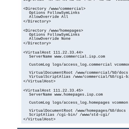
<Directory /www/commercial>
Options FollowSymLinks
AllowOverride All
</Directory>
<Directory /www/homepages>
Options FollowSymLinks
AllowOverride None
</Directory>
<VirtualHost 111.22.33.44>
ServerName www.commercial.isp.com
CustomLog logs/access_log.commercial vcommo
VirtualDocumentRoot /www/commercial/%0/docs
VirtualScriptAlias /www/commercial/%0/cgi-b
</VirtualHost>
<VirtualHost 111.22.33.45>
ServerName www.homepages.isp.com
CustomLog logs/access_log.homepages vcommon
VirtualDocumentRoot /www/homepages/%0/docs
ScriptAlias /cgi-bin/ /www/std-cgi/
</VirtualHost>