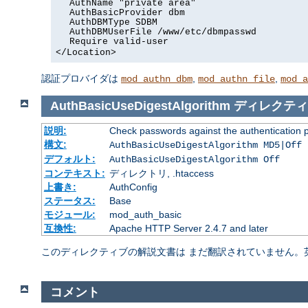
AuthName "private area"
AuthBasicProvider dbm
AuthDBMType SDBM
AuthDBMUserFile /www/etc/dbmpasswd
Require valid-user
</Location>
認証プロバイダは
,
,
mod_authn_dbm
mod_authn_file
mod_a
AuthBasicUseDigestAlgorithm
ディレクティ
説明:
Check passwords against the authentication pro
構文:
AuthBasicUseDigestAlgorithm MD5|Off
デフォルト:
AuthBasicUseDigestAlgorithm Off
コンテキスト:
ディレクトリ, .htaccess
上書き:
AuthConfig
ステータス:
Base
モジュール:
mod_auth_basic
互換性:
Apache HTTP Server 2.4.7 and later
このディレクティブの解説文書は まだ翻訳されていません。
コメント