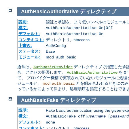
AuthBasicAuthoritative
ディレクティブ
説明:
認証と承認を、より低いレベルのモジュールに
構文:
AuthBasicAuthoritative On|Off
デフォルト:
AuthBasicAuthoritative On
コンテキスト:
ディレクトリ, .htaccess
上書き:
AuthConfig
ステータス:
Base
モジュール:
mod_auth_basic
通常は、
ディレクティブで指定した承認
AuthBasicProvider
合、アクセス拒否します。
を
AuthBasicAuthoritative
Of
て、 プロバイダー機構で実装されていないモジュールに処理
ジュールと、
とを組み合わせるときにのみ
mod_auth_basic
っているかによって決まり、処理順序を指定することはでき
AuthBasicFake
ディレクティブ
説明:
Fake basic authentication using the given e
構文:
AuthBasicFake off|
username
[
password
デフォルト:
none
コンテキスト:
ディレクトリ, .htaccess