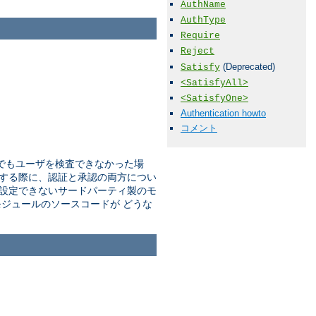
AuthName
AuthType
Require
Reject
(Deprecated)
Satisfy
<SatisfyAll>
<SatisfyOne>
Authentication howto
コメント
でもユーザを検査できなかった場
する際に、認証と承認の両方につい
設定できないサードパーティ製のモ
ジュールのソースコードが どうな