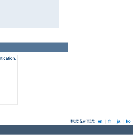
tication.
翻訳済み言語:
en
|
fr
|
ja
|
ko