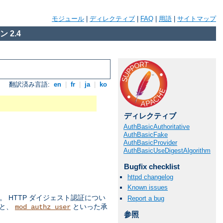
モジュール
|
ディレクティブ
|
FAQ
|
用語
|
サイトマップ
 2.4
翻訳済み言語:
en
|
fr
|
ja
|
ko
ディレクティブ
AuthBasicAuthoritative
AuthBasicFake
AuthBasicProvider
AuthBasicUseDigestAlgorithm
Bugfix checklist
httpd changelog
Known issues
 HTTP ダイジェスト認証につい
Report a bug
ルと、
といった承
mod_authz_user
参照