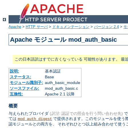
Apache
>
HTTP サーバ
>
ドキュメンテーション
>
バージョン 2.4
>
モ
Apache モジュール mod_auth_basic
この日本語訳はすでに古くなっている 可能性があります。 最
説明:
基本認証
ステータス:
Base
モジュール識別子:
auth_basic_module
ソースファイル:
mod_auth_basic.c
互換性:
Apache 2.1 以降
概要
与えられたプロバイダ
(
訳注:
認証での照会を行う問い合わせ先)
で
ては
で提供されます。このモジュールを使う
mod_auth_digest
認モジュールとの両方を、 それぞれひとつ以上組み合わせて使う