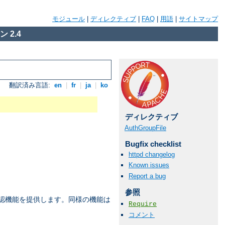
モジュール
|
ディレクティブ
|
FAQ
|
用語
|
サイトマップ
 2.4
翻訳済み言語:
en
|
fr
|
ja
|
ko
ディレクティブ
AuthGroupFile
Bugfix checklist
httpd changelog
Known issues
Report a bug
参照
承認機能を提供します。同様の機能は
Require
コメント