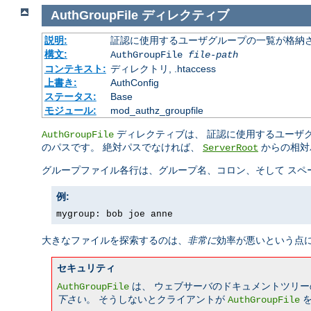
AuthGroupFile
ディレクティブ
説明:
証認に使用するユーザグループの一覧が格納さ
構文:
AuthGroupFile
file-path
コンテキスト:
ディレクトリ, .htaccess
上書き:
AuthConfig
ステータス:
Base
モジュール:
mod_authz_groupfile
ディレクティブは、 証認に使用するユーザ
AuthGroupFile
のパスです。 絶対パスでなければ、
からの相対
ServerRoot
グループファイル各行は、グループ名、コロン、そして スペ
例:
mygroup: bob joe anne
大きなファイルを探索するのは、
非常に
効率が悪いという点
セキュリティ
は、 ウェブサーバのドキュメントツリー
AuthGroupFile
下さい
。 そうしないとクライアントが
を
AuthGroupFile