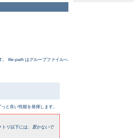
す。
file-path
はグループファイルへ
ずっと良い性能を発揮します。
クトリ以下には、
置かないで