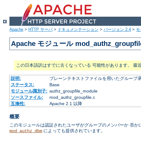
Apache
>
HTTP サーバ
>
ドキュメンテーション
>
バージョン 2.4
>
モ
Apache モジュール mod_authz_groupfil
この日本語訳はすでに古くなっている 可能性があります。 最
説明:
プレーンテキストファイルを用いたグループ
ステータス:
Base
モジュール識別子:
authz_groupfile_module
ソースファイル:
mod_authz_groupfile.c
互換性:
Apache 2.1 以降
概要
このモジュールは認証されたユーザがグループのメンバーか 否か
によっても提供されています。
mod_authz_dbm