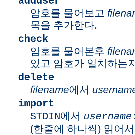
adduser
암호를 물어보고
filen
목을 추가한다.
check
암호를 물어본후
filen
있고 암호가 일치하는지
delete
filename
에서
usernam
import
에서
STDIN
username
(한줄에 하나씩) 읽어