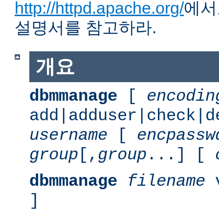
http://httpd.apache.org/
에서
설명서를 참고하라.
개요
dbmmanage
[
encodin
add|adduser|check|d
username
[
encpassw
group
[,
group
...] [
dbmmanage
filename
v
]