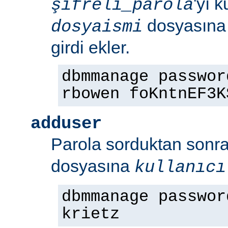
'yı 
şifreli_parola
dosyasın
dosyaismi
girdi ekler.
dbmmanage passwor
rbowen foKntnEF3K
adduser
Parola sorduktan sonr
dosyasına
kullanıcı
dbmmanage passwor
krietz