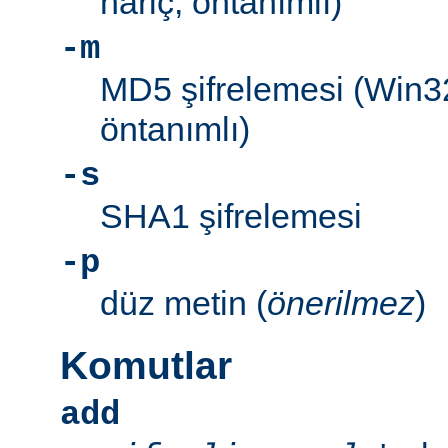
hariç, öntanımlı)
-m
MD5 şifrelemesi (Win3
öntanımlı)
-s
SHA1 şifrelemesi
-p
düz metin (
önerilmez
)
Komutlar
add