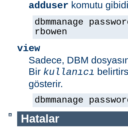
komutu gibidi
adduser
dbmmanage passwor
rbowen
view
Sadece, DBM dosyasının
Bir
belirti
kullanıcı
gösterir.
dbmmanage passwor
Hatalar