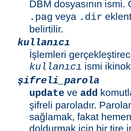
DBM dosyasının ismi. G
veya
eklent
.pag
.dir
belirtilir.
kullanıcı
İşlemleri gerçekleştirec
ismi ikinok
kullanıcı
şifreli_parola
ve
komutla
update
add
şifreli paroladır. Parol
sağlamak, fakat hemen 
doldurmak için bir tire i