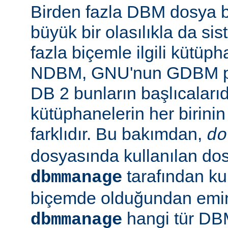
Birden fazla DBM dosya b
büyük bir olasılıkla da si
fazla biçemle ilgili kütüp
NDBM, GNU'nun GDBM pro
DB 2 bunların başlıcalarıd
kütüphanelerin her birinin
farklıdır. Bu bakımdan,
do
dosyasında kullanılan do
tarafından kul
dbmmanage
biçemde olduğundan emin 
hangi tür DB
dbmmanage