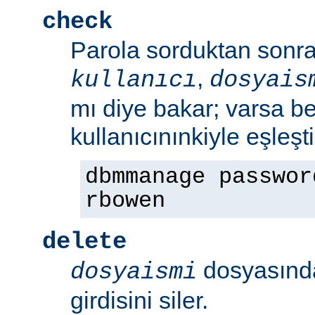
check
Parola sorduktan sonra 
,
kullanıcı
dosyais
mı diye bakar; varsa bel
kullanıcınınkiyle eşleşt
dbmmanage passwor
rbowen
delete
dosyasın
dosyaismi
girdisini siler.