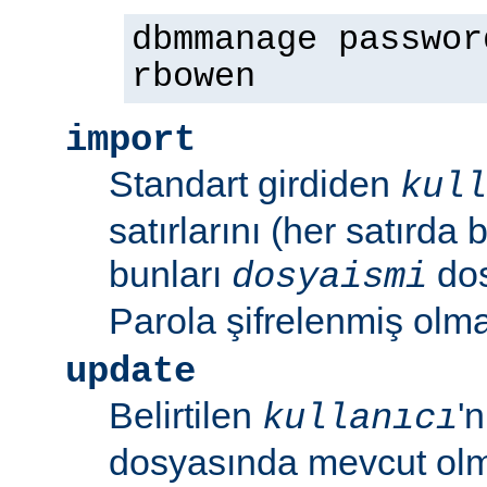
dbmmanage passwor
rbowen
import
Standart girdiden
kull
satırlarını (her satırda 
bunları
dos
dosyaismi
Parola şifrelenmiş olmal
update
Belirtilen
'
kullanıcı
dosyasında mevcut olm