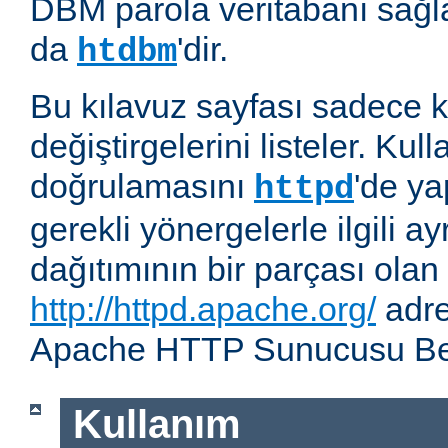
DBM parola veritabanı sağla
da
'dir.
htdbm
Bu kılavuz sayfası sadece k
değiştirgelerini listeler. Kull
doğrulamasını
'de ya
httpd
gerekli yönergelerle ilgili ay
dağıtımının bir parçası olan
http://httpd.apache.org/
adre
Apache HTTP Sunucusu Belg
Kullanım