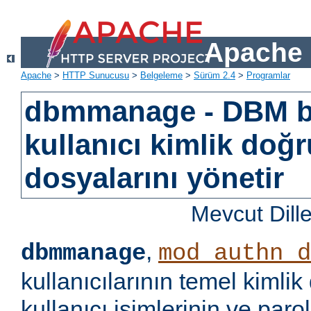
Apache 
Apache
>
HTTP Sunucusu
>
Belgeleme
>
Sürüm 2.4
>
Programlar
dbmmanage - DBM b
kullanıcı kimlik doğ
dosyalarını yönetir
Mevcut Dill
,
dbmmanage
mod_authn_d
kullanıcılarının temel kimlik
kullanıcı isimlerinin ve paro