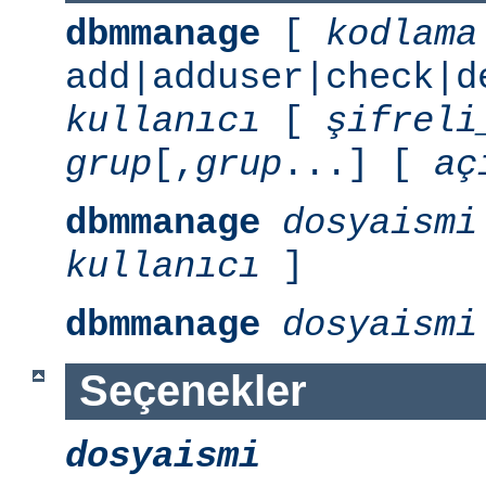
dbmmanage
[
kodlama
add|adduser|check|d
kullanıcı
[
şifreli
grup
[,
grup
...] [
aç
dbmmanage
dosyaismi
kullanıcı
]
dbmmanage
dosyaismi
Seçenekler
dosyaismi