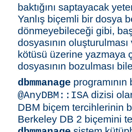
baktığını saptayacak yeterl
Yanlış biçemli bir dosya be
dönmeyebileceği gibi, ba
dosyasının oluşturulması
kötüsü üzerine yazmaya 
dosyasının bozulması bile 
programının 
dbmmanage
dizisi ol
@AnyDBM::ISA
DBM biçem tercihlerinin bir
Berkeley DB 2 biçemini te
sistem kütüph
dbmmanage