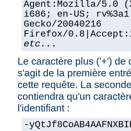
Agent:Mozilla/5.0 (
i686; en-US; rv%3a1
Gecko/20040216
Firefox/0.8|Accept:
etc...
Le caractère plus ('+') de 
s'agit de la première entr
cette requête. La seconde
contiendra qu'un caractère
l'identifiant :
-yQtJf8CoAB4AAFNXBI