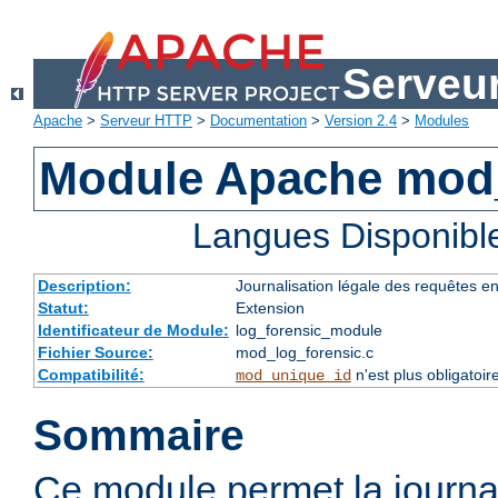
Serveu
Apache
>
Serveur HTTP
>
Documentation
>
Version 2.4
>
Modules
Module Apache mod_
Langues Disponibl
Description:
Journalisation légale des requêtes e
Statut:
Extension
Identificateur de Module:
log_forensic_module
Fichier Source:
mod_log_forensic.c
Compatibilité:
n'est plus obligatoir
mod_unique_id
Sommaire
Ce module permet la journal