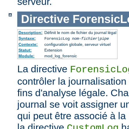
serveur.
Directive
ForensicL
Description:
Définit le nom de fichier du journal légal
Syntaxe:
ForensicLog
nom-fichier
|
pipe
Contexte:
configuration globale, serveur virtuel
Statut:
Extension
Module:
mod_log_forensic
La directive
ForensicLo
contrôler la journalisatio
fins d'analyse légale. Ch
journal se voit assigner u
qui peut être associé à la 
la directive
ha
CustomLog