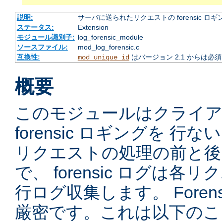
説明:
サーバに送られたリクエストの forensic ロギ
ステータス:
Extension
モジュール識別子:
log_forensic_module
ソースファイル:
mod_log_forensic.c
互換性:
はバージョン 2.1 からは必
mod_unique_id
概要
このモジュールはクライ
forensic ロギングを 
リクエストの処理の前と後
で、 forensic ログは
行ログ収集します。 Foren
厳密です。これは以下のこ