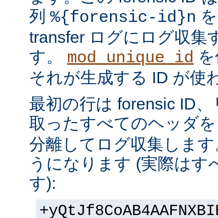
列
を
%{forensic-id}n
transfer ログにログ
す。
を
mod_unique_id
それが生成する ID が
最初の行は forensic 
取ったすべてのヘッダを 
分離してログ収集します
うになります (実際は
す):
+yQtJf8CoAB4AAFNXBI