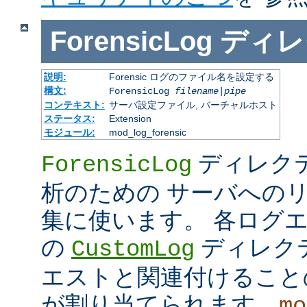
ForensicLog
ディレ
説明:
Forensic ログのファイル名を設定する
構文:
ForensicLog
filename
|
pipe
コンテキスト:
サーバ設定ファイル, バーチャルホスト
ステータス:
Extension
モジュール:
mod_log_forensic
ディレクティ
ForensicLog
析のための サーバへの
集に使います。 各ログ
の
ディレク
CustomLog
エストと関連付けることの 
が割り当てられます。
mo