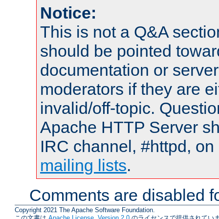
Notice:
This is not a Q&A sect
should be pointed towar
documentation or serve
moderators if they are 
invalid/off-topic. Quest
Apache HTTP Server shou
IRC channel, #httpd, on 
mailing lists
.
Comments are disabled fo
Copyright 2021 The Apache Software Foundation.
この文書は
Apache License, Version 2.0
のライセンスで提供されていま