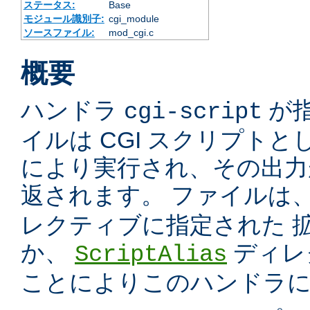
ステータス:
Base
モジュール識別子:
cgi_module
ソースファイル:
mod_cgi.c
概要
ハンドラ
が
cgi-script
イルは CGI スクリプトと
により実行され、その出力
返されます。 ファイルは
レクティブに指定された 
か、
ディレ
ScriptAlias
ことによりこのハンドラ