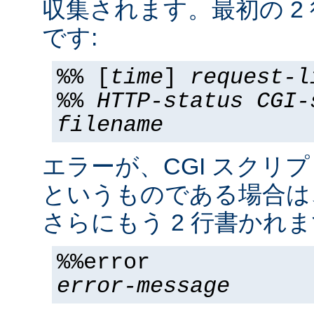
収集されます。最初の 2
です:
%% [
time
]
request-l
%%
HTTP-status
CGI-
filename
エラーが、CGI スクリ
というものである場合は
さらにもう 2 行書かれま
%%error
error-message